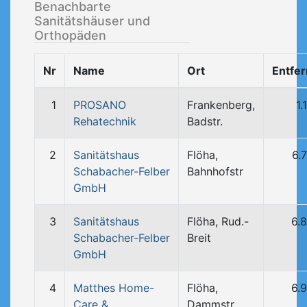
Benachbarte
Sanitätshäuser und
Orthopäden
Nr
Name
Ort
Entfe
1
PROSANO
Frankenberg,
1.
Rehatechnik
Badstr.
2
Sanitätshaus
Flöha,
6.
Schabacher-Felber
Bahnhofstr
GmbH
3
Sanitätshaus
Flöha, Rud.-
6.
Schabacher-Felber
Breit
GmbH
4
Matthes Home-
Flöha,
6.
Care &
Dammstr.