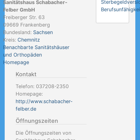
Sterbegeldversi
Sanitätshaus Schabacher-
Berufsunfähigkei
Felber GmbH
Freiberger Str. 63
09669
Frankenberg
Bundesland:
Sachsen
Kreis:
Chemnitz
Benachbarte Sanitätshäuser
und Orthopäden
Homepage
Kontakt
Telefon:
037208-2350
Homepage:
http://www.schabacher-
felber.de
Öffnungszeiten
Die Öffnungszeiten von