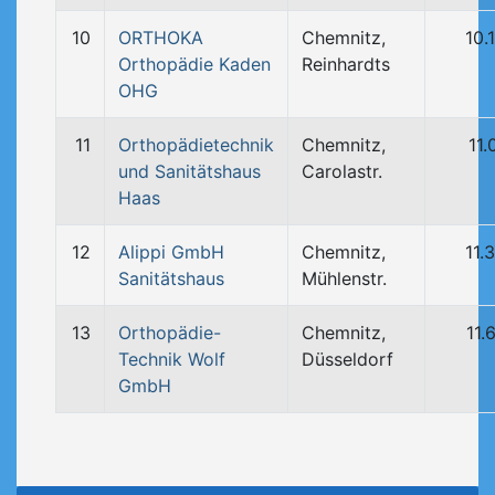
10
ORTHOKA
Chemnitz,
10.
Orthopädie Kaden
Reinhardts
OHG
11
Orthopädietechnik
Chemnitz,
11.
und Sanitätshaus
Carolastr.
Haas
12
Alippi GmbH
Chemnitz,
11.
Sanitätshaus
Mühlenstr.
13
Orthopädie-
Chemnitz,
11.
Technik Wolf
Düsseldorf
GmbH