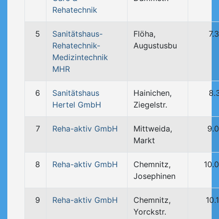
Rehatechnik
5
Sanitätshaus-
Flöha,
7.
Rehatechnik-
Augustusbu
Medizintechnik
MHR
6
Sanitätshaus
Hainichen,
8.
Hertel GmbH
Ziegelstr.
7
Reha-aktiv GmbH
Mittweida,
9.
Markt
8
Reha-aktiv GmbH
Chemnitz,
10.
Josephinen
9
Reha-aktiv GmbH
Chemnitz,
10.
Yorckstr.