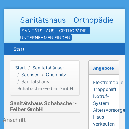
Sanitätshaus - Orthopädie
SANITÄTSHAUS - ORTHOPÄDIE -
UNTERNEHMEN FINDEN
Start
Start
Sanitätshäuser
Angebote
Sachsen
Chemnitz
Sanitätshaus
Elektromobile
Schabacher-Felber GmbH
Treppenlift
Notruf-
Sanitätshaus Schabacher-
System
Felber GmbH
Altersvorsorge
Haus
Anschrift
verkaufen