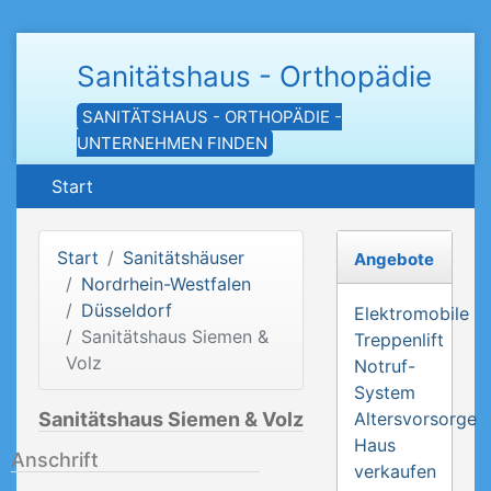
Sanitätshaus - Orthopädie
SANITÄTSHAUS - ORTHOPÄDIE -
UNTERNEHMEN FINDEN
Start
Start
Sanitätshäuser
Angebote
Nordrhein-Westfalen
Düsseldorf
Elektromobile
Sanitätshaus Siemen &
Treppenlift
Volz
Notruf-
System
Sanitätshaus Siemen & Volz
Altersvorsorge
Haus
Anschrift
verkaufen