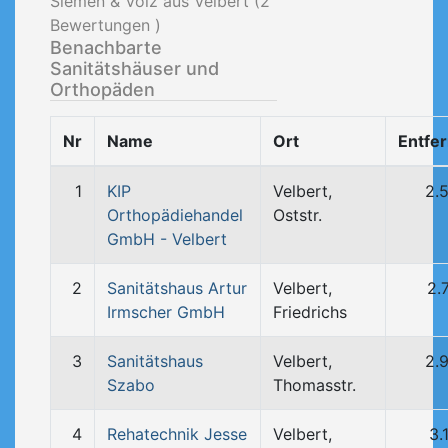
Siemen & Volz aus Velbert (
2
Bewertungen )
Benachbarte
Sanitätshäuser und
Orthopäden
Nr
Name
Ort
Entfe
1
KIP
Velbert,
2.
Orthopädiehandel
Oststr.
GmbH - Velbert
2
Sanitätshaus Artur
Velbert,
2.
Irmscher GmbH
Friedrichs
3
Sanitätshaus
Velbert,
2.
Szabo
Thomasstr.
4
Rehatechnik Jesse
Velbert,
3.