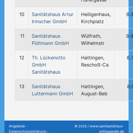
10
Sanitätshaus Artur
Heiligenhaus,
8.
Irmscher GmbH
Kirchplatz
11
Sanitätshaus
Wülfrath,
8.
Püttmann GmbH
Wilhelmstr
12
Th. Lückenotto
Hattingen,
8.
GmbH
Reschoß-Ca
Sanitätshaus
13
Sanitätshaus
Hattingen,
8.
Luttermann GmbH
August-Beb
Angebote
www.sanitaetshaus-
-
© 2026 /
Datenschutzerklärung
orthopaedie.de
-