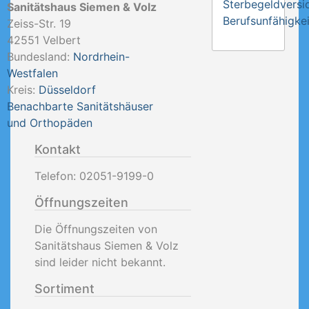
Sterbegeldversi
Sanitätshaus Siemen & Volz
Berufsunfähigkei
Zeiss-Str. 19
42551
Velbert
Bundesland:
Nordrhein-
Westfalen
Kreis:
Düsseldorf
Benachbarte Sanitätshäuser
und Orthopäden
Kontakt
Telefon:
02051-9199-0
Öffnungszeiten
Die Öffnungszeiten von
Sanitätshaus Siemen & Volz
sind leider nicht bekannt.
Sortiment