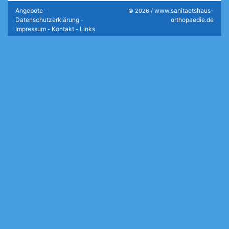
Angebote
www.sanitaetshaus-
-
© 2026 /
Datenschutzerklärung
orthopaedie.de
-
Impressum
Kontakt
Links
-
-