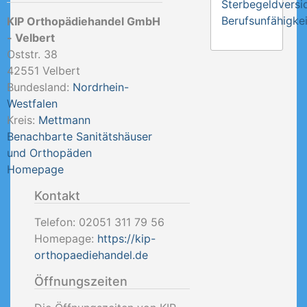
Sterbegeldversi
Berufsunfähigkei
KIP Orthopädiehandel GmbH
- Velbert
Oststr. 38
42551
Velbert
Bundesland:
Nordrhein-
Westfalen
Kreis:
Mettmann
Benachbarte Sanitätshäuser
und Orthopäden
Homepage
Kontakt
Telefon:
02051 311 79 56
Homepage:
https://kip-
orthopaediehandel.de
Öffnungszeiten