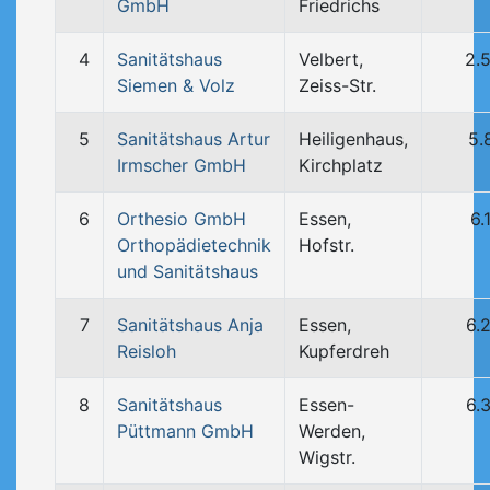
GmbH
Friedrichs
4
Sanitätshaus
Velbert,
2.
Siemen & Volz
Zeiss-Str.
5
Sanitätshaus Artur
Heiligenhaus,
5.
Irmscher GmbH
Kirchplatz
6
Orthesio GmbH
Essen,
6.
Orthopädietechnik
Hofstr.
und Sanitätshaus
7
Sanitätshaus Anja
Essen,
6.
Reisloh
Kupferdreh
8
Sanitätshaus
Essen-
6.
Püttmann GmbH
Werden,
Wigstr.