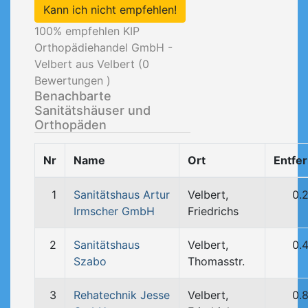
Kann ich nicht empfehlen!
100
% empfehlen KIP
Orthopädiehandel GmbH -
Velbert aus Velbert (
0
Bewertungen )
Benachbarte
Sanitätshäuser und
Orthopäden
Nr
Name
Ort
Entfe
1
Sanitätshaus Artur
Velbert,
0.
Irmscher GmbH
Friedrichs
2
Sanitätshaus
Velbert,
0.
Szabo
Thomasstr.
3
Rehatechnik Jesse
Velbert,
0.