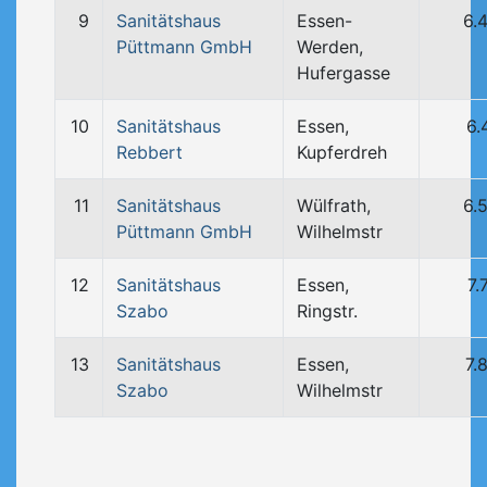
9
Sanitätshaus
Essen-
6.
Püttmann GmbH
Werden,
Hufergasse
10
Sanitätshaus
Essen,
6.
Rebbert
Kupferdreh
11
Sanitätshaus
Wülfrath,
6.
Püttmann GmbH
Wilhelmstr
12
Sanitätshaus
Essen,
7.
Szabo
Ringstr.
13
Sanitätshaus
Essen,
7.
Szabo
Wilhelmstr