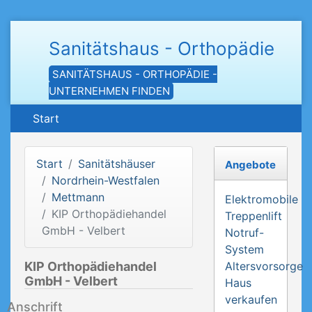
Sanitätshaus - Orthopädie
SANITÄTSHAUS - ORTHOPÄDIE -
UNTERNEHMEN FINDEN
Start
Start
Sanitätshäuser
Angebote
Nordrhein-Westfalen
Mettmann
Elektromobile
KIP Orthopädiehandel
Treppenlift
GmbH - Velbert
Notruf-
System
KIP Orthopädiehandel
Altersvorsorge
GmbH - Velbert
Haus
verkaufen
Anschrift