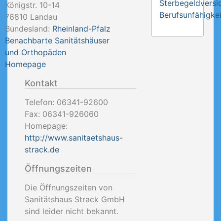
Sterbegeldversi
Königstr. 10-14
Berufsunfähigkei
76810
Landau
Bundesland:
Rheinland-Pfalz
Benachbarte Sanitätshäuser
und Orthopäden
Homepage
Kontakt
Telefon:
06341-92600
Fax:
06341-926060
Homepage:
http://www.sanitaetshaus-
strack.de
Öffnungszeiten
Die Öffnungszeiten von
Sanitätshaus Strack GmbH
sind leider nicht bekannt.