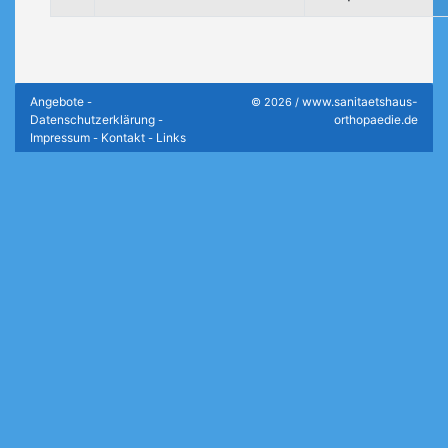
Angebote
www.sanitaetshaus-
-
© 2026 /
Datenschutzerklärung
orthopaedie.de
-
Impressum
Kontakt
Links
-
-