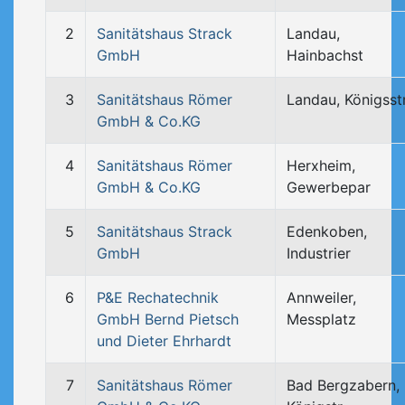
2
Sanitätshaus Strack
Landau,
GmbH
Hainbachst
3
Sanitätshaus Römer
Landau, Königsstr
GmbH & Co.KG
4
Sanitätshaus Römer
Herxheim,
GmbH & Co.KG
Gewerbepar
5
Sanitätshaus Strack
Edenkoben,
GmbH
Industrier
6
P&E Rechatechnik
Annweiler,
GmbH Bernd Pietsch
Messplatz
und Dieter Ehrhardt
7
Sanitätshaus Römer
Bad Bergzabern,