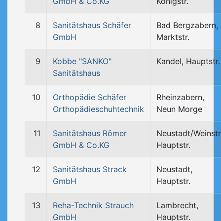
GmbH & Co.KG
Königstr.
8
Sanitätshaus Schäfer
Bad Bergzabern,
GmbH
Marktstr.
9
Kobbe "SANKO"
Kandel, Hauptstr.
Sanitätshaus
10
Orthopädie Schäfer
Rheinzabern,
Orthopädieschuhtechnik
Neun Morge
11
Sanitätshaus Römer
Neustadt/Weinstr.
GmbH & Co.KG
Hauptstr.
12
Sanitätshaus Strack
Neustadt,
GmbH
Hauptstr.
13
Reha-Technik Strauch
Lambrecht,
GmbH
Hauptstr.