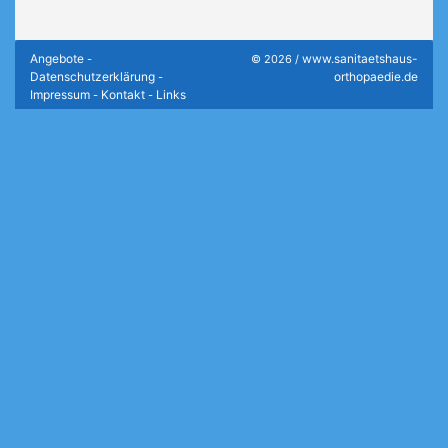
Angebote
www.sanitaetshaus-
-
© 2026 /
Datenschutzerklärung
orthopaedie.de
-
Impressum
Kontakt
Links
-
-