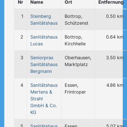
Nr
Name
Ort
Entfernung
1
Steinberg
Bottrop,
0.50 km
Sanitätshaus
Schützenst
2
Sanitätshaus
Bottrop,
0.64 km
Lucas
Kirchhelle
3
Seniorprax
Oberhausen,
3.50 km
Sanitätshaus
Marktplatz
Bergmann
4
Sanitätshaus
Essen,
4.86 km
Mertens &
Frintroper
Strahl
GmbH & Co.
KG
5
Sanitätshaus
Essen,
5.07 km