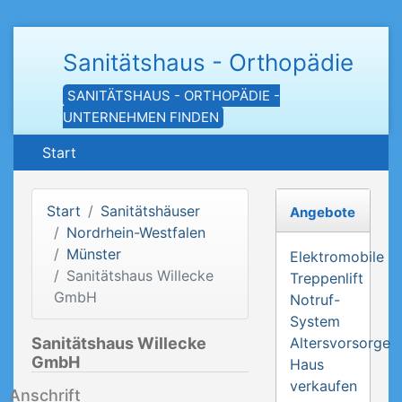
Sanitätshaus - Orthopädie
SANITÄTSHAUS - ORTHOPÄDIE -
UNTERNEHMEN FINDEN
Start
Start
Sanitätshäuser
Angebote
Nordrhein-Westfalen
Münster
Elektromobile
Sanitätshaus Willecke
Treppenlift
GmbH
Notruf-
System
Sanitätshaus Willecke
Altersvorsorge
GmbH
Haus
verkaufen
Anschrift