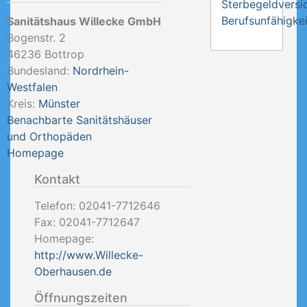
Sterbegeldversi
Berufsunfähigkei
Sanitätshaus Willecke GmbH
Bogenstr. 2
46236
Bottrop
Bundesland:
Nordrhein-
Westfalen
Kreis:
Münster
Benachbarte Sanitätshäuser
und Orthopäden
Homepage
Kontakt
Telefon:
02041-7712646
Fax:
02041-7712647
Homepage:
http://www.Willecke-
Oberhausen.de
Öffnungszeiten