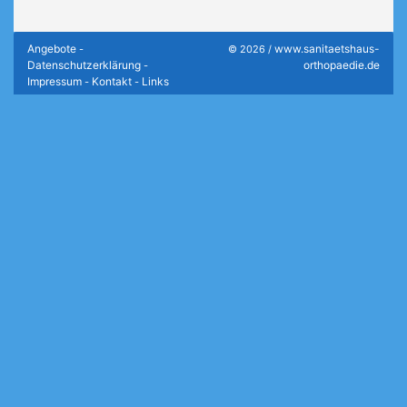
Angebote
www.sanitaetshaus-
-
© 2026 /
Datenschutzerklärung
orthopaedie.de
-
Impressum
Kontakt
Links
-
-