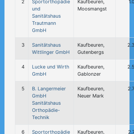
2
Sportorthopädie
Kaufbeuren,
1.
und
Moosmangst
Sanitätshaus
Trautmann
GmbH
3
Sanitätshaus
Kaufbeuren,
2.
Wittlinger GmbH
Gutenbergs
4
Lucke und Wirth
Kaufbeuren,
2.
GmbH
Gablonzer
5
B. Langermeier
Kaufbeuren,
2.
GmbH
Neuer Mark
Sanitätshaus
Orthopädie-
Technik
6
Sportorthopädie
Kaufbeuren,
2.