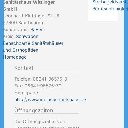
Sterbegeldversi
Sanitätshaus Wittlinger
Berufsunfähigkei
GmbH
Leonhard-Kluftinger-Str. 8
87600
Kaufbeuren
Bundesland:
Bayern
Kreis:
Schwaben
Benachbarte Sanitätshäuser
und Orthopäden
Homepage
Kontakt
Telefon:
08341-96575-0
Fax:
08341-96575-70
Homepage:
http://www.meinsanitaetshaus.de
Öffnungszeiten
Die Öffnungszeiten von