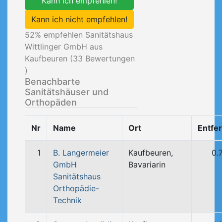
Kann ich empfehlen!
Kann ich nicht empfehlen!
52
% empfehlen Sanitätshaus
Wittlinger GmbH aus
Kaufbeuren (
33
Bewertungen
)
Benachbarte
Sanitätshäuser und
Orthopäden
Nr
Name
Ort
Entfe
1
B. Langermeier
Kaufbeuren,
0.
GmbH
Bavariarin
Sanitätshaus
Orthopädie-
Technik