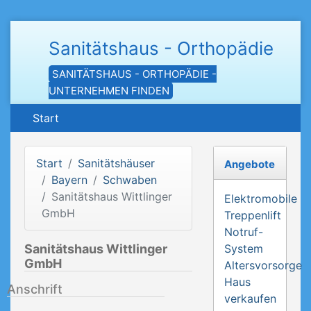
Sanitätshaus - Orthopädie
SANITÄTSHAUS - ORTHOPÄDIE -
UNTERNEHMEN FINDEN
Start
Start
Sanitätshäuser
Angebote
Bayern
Schwaben
Sanitätshaus Wittlinger
Elektromobile
GmbH
Treppenlift
Notruf-
Sanitätshaus Wittlinger
System
GmbH
Altersvorsorge
Haus
Anschrift
verkaufen