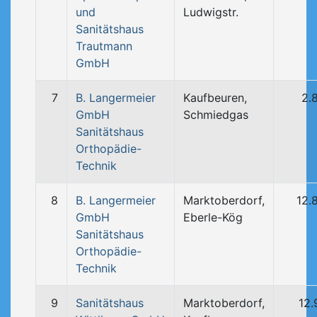
und
Ludwigstr.
Sanitätshaus
Trautmann
GmbH
7
B. Langermeier
Kaufbeuren,
2.
GmbH
Schmiedgas
Sanitätshaus
Orthopädie-
Technik
8
B. Langermeier
Marktoberdorf,
12.
GmbH
Eberle-Kög
Sanitätshaus
Orthopädie-
Technik
9
Sanitätshaus
Marktoberdorf,
12.