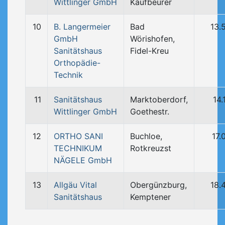
Wittlinger GmbH
Kaufbeurer
10
B. Langermeier
Bad
13.
GmbH
Wörishofen,
Sanitätshaus
Fidel-Kreu
Orthopädie-
Technik
11
Sanitätshaus
Marktoberdorf,
14.
Wittlinger GmbH
Goethestr.
12
ORTHO SANI
Buchloe,
17.
TECHNIKUM
Rotkreuzst
NÄGELE GmbH
13
Allgäu Vital
Obergünzburg,
18.
Sanitätshaus
Kemptener