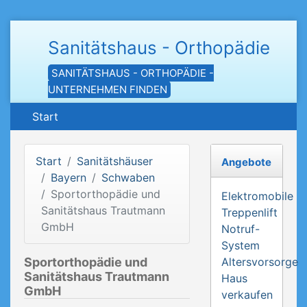
Sanitätshaus - Orthopädie
SANITÄTSHAUS - ORTHOPÄDIE -
UNTERNEHMEN FINDEN
Start
Start
Sanitätshäuser
Angebote
Bayern
Schwaben
Sportorthopädie und
Elektromobile
Sanitätshaus Trautmann
Treppenlift
GmbH
Notruf-
System
Sportorthopädie und
Altersvorsorge
Sanitätshaus Trautmann
Haus
GmbH
verkaufen