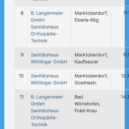
8
B. Langermeier
Marktoberdorf,
11
GmbH
Eberle-Kög
Sanitätshaus
Orthopädie-
Technik
9
Sanitätshaus
Marktoberdorf,
11
Wittlinger GmbH
Kaufbeurer
10
Sanitätshaus
Marktoberdorf,
12.
Wittlinger GmbH
Goethestr.
11
B. Langermeier
Bad
14.
GmbH
Wörishofen,
Sanitätshaus
Fidel-Kreu
Orthopädie-
Technik