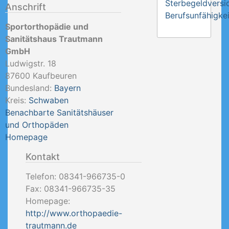
Sterbegeldversi
Anschrift
Berufsunfähigkei
Sportorthopädie und
Sanitätshaus Trautmann
GmbH
Ludwigstr. 18
87600
Kaufbeuren
Bundesland:
Bayern
Kreis:
Schwaben
Benachbarte Sanitätshäuser
und Orthopäden
Homepage
Kontakt
Telefon:
08341-966735-0
Fax:
08341-966735-35
Homepage:
http://www.orthopaedie-
trautmann.de