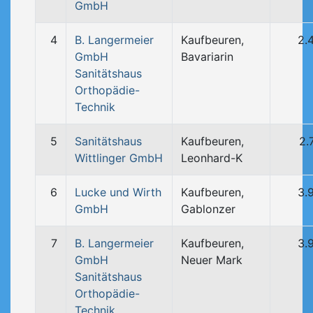
GmbH
4
B. Langermeier
Kaufbeuren,
2.
GmbH
Bavariarin
Sanitätshaus
Orthopädie-
Technik
5
Sanitätshaus
Kaufbeuren,
2.
Wittlinger GmbH
Leonhard-K
6
Lucke und Wirth
Kaufbeuren,
3.
GmbH
Gablonzer
7
B. Langermeier
Kaufbeuren,
3.
GmbH
Neuer Mark
Sanitätshaus
Orthopädie-
Technik