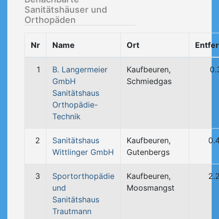
Sanitätshäuser und
Orthopäden
Nr
Name
Ort
Entfe
1
B. Langermeier
Kaufbeuren,
0.
GmbH
Schmiedgas
Sanitätshaus
Orthopädie-
Technik
2
Sanitätshaus
Kaufbeuren,
0.
Wittlinger GmbH
Gutenbergs
3
Sportorthopädie
Kaufbeuren,
2.
und
Moosmangst
Sanitätshaus
Trautmann