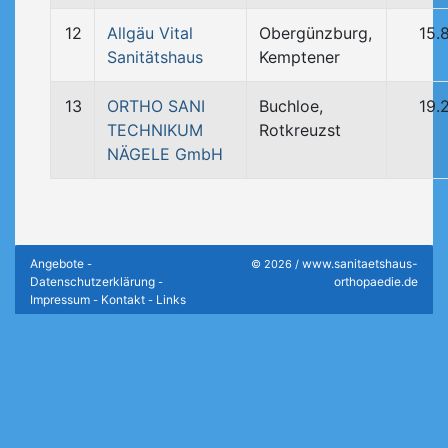
12
Allgäu Vital
Obergünzburg,
15.
Sanitätshaus
Kemptener
13
ORTHO SANI
Buchloe,
19.
TECHNIKUM
Rotkreuzst
NÄGELE GmbH
Angebote
www.sanitaetshaus-
-
© 2026 /
Datenschutzerklärung
orthopaedie.de
-
Impressum
Kontakt
Links
-
-