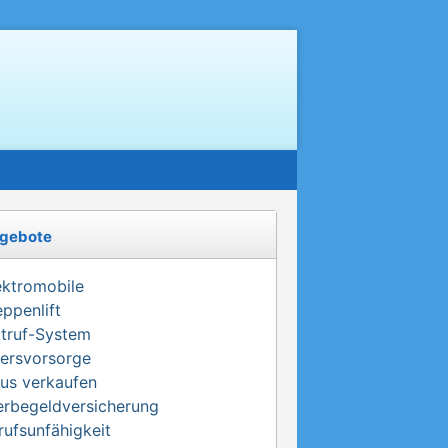
gebote
ektromobile
eppenlift
truf-System
tersvorsorge
us verkaufen
erbegeldversicherung
rufsunfähigkeit