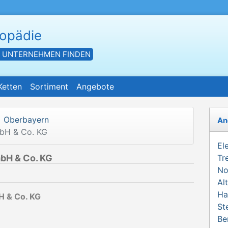
hopädie
- UNTERNEHMEN FINDEN
Ketten
Sortiment
Angebote
Oberbayern
An
mbH & Co. KG
El
bH & Co. KG
Tr
No
Al
Ha
H & Co. KG
St
Be