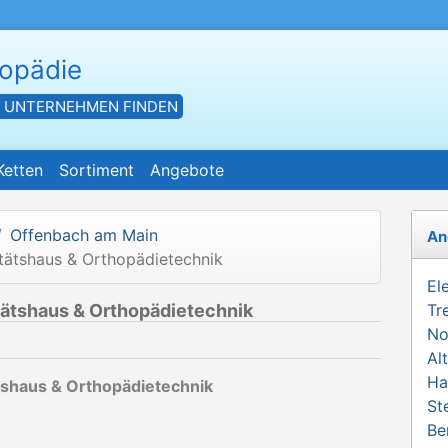
hopädie
- UNTERNEHMEN FINDEN
Ketten
Sortiment
Angebote
Offenbach am Main
An
tätshaus & Orthopädietechnik
El
ätshaus & Orthopädietechnik
Tr
No
Al
Ha
tshaus & Orthopädietechnik
St
Be