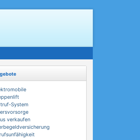
gebote
ektromobile
eppenlift
truf-System
tersvorsorge
us verkaufen
erbegeldversicherung
rufsunfähigkeit