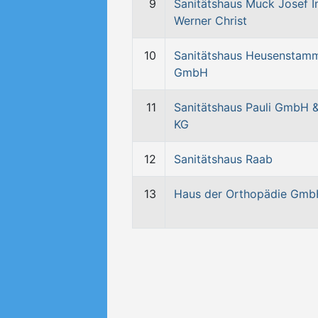
9
Sanitätshaus Muck Josef I
Werner Christ
10
Sanitätshaus Heusenstam
GmbH
11
Sanitätshaus Pauli GmbH 
KG
12
Sanitätshaus Raab
13
Haus der Orthopädie Gm