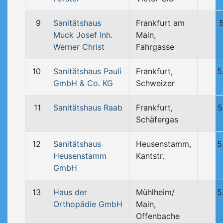
9
Sanitätshaus
Frankfurt am
Muck Josef Inh.
Main,
Werner Christ
Fahrgasse
10
Sanitätshaus Pauli
Frankfurt,
5
GmbH & Co. KG
Schweizer
11
Sanitätshaus Raab
Frankfurt,
5
Schäfergas
12
Sanitätshaus
Heusenstamm,
5
Heusenstamm
Kantstr.
GmbH
13
Haus der
Mühlheim/
5
Orthopädie GmbH
Main,
Offenbache