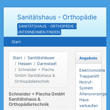
Sanitätshaus - Orthopädie
SANITÄTSHAUS - ORTHOPÄDIE -
UNTERNEHMEN FINDEN
Start
Start
Sanitätshäuser
Angebote
Hessen
Darmstadt
Schneider + Piecha
Elektromobile
GmbH Sanitätshaus &
Treppenlift
Orthopädietechnik
Notruf-
System
Schneider + Piecha GmbH
Altersvorsorge
Sanitätshaus &
Haus
Orthopädietechnik
verkaufen