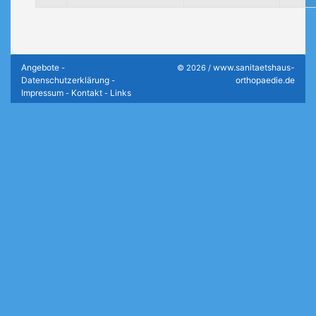
Angebote
www.sanitaetshaus-
-
© 2026 /
Datenschutzerklärung
orthopaedie.de
-
Impressum
Kontakt
Links
-
-