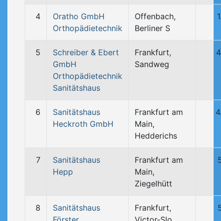
4
Oratho GmbH
Offenbach,
Orthopädietechnik
Berliner S
5
Schreiber & Ebert
Frankfurt,
4
GmbH
Sandweg
Orthopädietechnik
Sanitätshaus
6
Sanitätshaus
Frankfurt am
4
Heckroth GmbH
Main,
Hedderichs
7
Sanitätshaus
Frankfurt am
Hepp
Main,
Ziegelhütt
8
Sanitätshaus
Frankfurt,
Förster
Victor-Slo