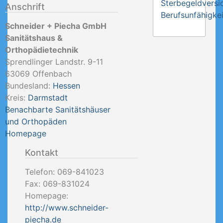
Sterbegeldversi
Anschrift
Berufsunfähigkei
Schneider + Piecha GmbH
Sanitätshaus &
Orthopädietechnik
Sprendlinger Landstr. 9-11
63069
Offenbach
Bundesland:
Hessen
Kreis:
Darmstadt
Benachbarte Sanitätshäuser
und Orthopäden
Homepage
Kontakt
Telefon:
069-841023
Fax:
069-831024
Homepage:
http://www.schneider-
piecha.de