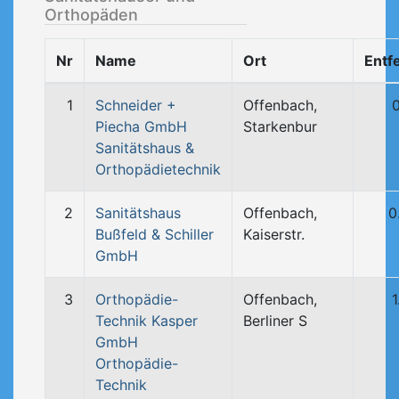
Orthopäden
Nr
Name
Ort
Entf
1
Schneider +
Offenbach,
Piecha GmbH
Starkenbur
Sanitätshaus &
Orthopädietechnik
2
Sanitätshaus
Offenbach,
0
Bußfeld & Schiller
Kaiserstr.
GmbH
3
Orthopädie-
Offenbach,
Technik Kasper
Berliner S
GmbH
Orthopädie-
Technik