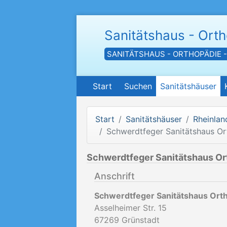
Sanitätshaus - Ort
SANITÄTSHAUS - ORTHOPÄDIE 
Start
Suchen
Sanitätshäuser
Start
Sanitätshäuser
Rheinlan
Schwerdtfeger Sanitätshaus O
Schwerdtfeger Sanitätshaus O
Anschrift
Schwerdtfeger Sanitätshaus Ort
Asselheimer Str. 15
67269
Grünstadt