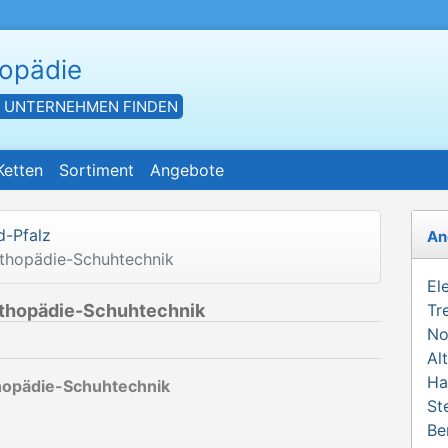
hopädie
- UNTERNEHMEN FINDEN
Ketten
Sortiment
Angebote
d-Pfalz
An
rthopädie-Schuhtechnik
El
rthopädie-Schuhtechnik
Tr
No
Al
Ha
hopädie-Schuhtechnik
St
Be