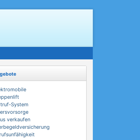
gebote
ektromobile
eppenlift
truf-System
tersvorsorge
us verkaufen
erbegeldversicherung
rufsunfähigkeit