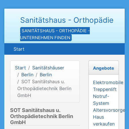
Sanitätshaus - Orthopädie
SANITÄTSHAUS - ORTHOPÄDIE -
UNTERNEHMEN FINDEN
Start
Start
Sanitätshäuser
Angebote
Berlin
Berlin
SOT Sanitätshaus u.
Elektromobile
Orthopädietechnik Berlin
Treppenlift
GmbH
Notruf-
System
SOT Sanitätshaus u.
Altersvorsorge
Orthopädietechnik Berlin
Haus
GmbH
verkaufen