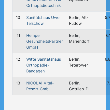
Orthopädietechnik
10
Sanitätshaus Uwe
Berlin, Alt-
5.
Telschow
Rudow
11
Hempel
Berlin,
6.
GesundheitsPartner
Mariendorf
GmbH
12
Witte Sanitätshaus
Berlin,
6.
Orthopädie-
Teterower
Bandagen
13
NICOLAI-Vital-
Berlin,
7
Resort GmbH
Gottlieb-D