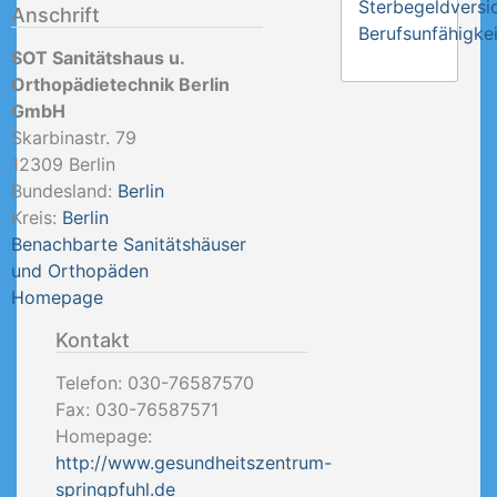
Sterbegeldversi
Anschrift
Berufsunfähigkei
SOT Sanitätshaus u.
Orthopädietechnik Berlin
GmbH
Skarbinastr. 79
12309
Berlin
Bundesland:
Berlin
Kreis:
Berlin
Benachbarte Sanitätshäuser
und Orthopäden
Homepage
Kontakt
Telefon:
030-76587570
Fax:
030-76587571
Homepage:
http://www.gesundheitszentrum-
springpfuhl.de