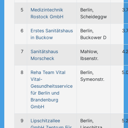
5
Medizintechnik
Berlin,
3.
Rostock GmbH
Scheideggw
6
Erstes Sanitätshaus
Berlin,
3.
in Buckow
Buckower D
7
Sanitätshaus
Mahlow,
4.
Morscheck
Ibsenstr.
8
Reha Team Vital
Berlin,
5.
Vital-
Symeonstr.
Gesundheitsservice
für Berlin und
Brandenburg
GmbH
9
Lipschitzallee
Berlin,
5.
GmbH Zentrum Für
Lipschitza