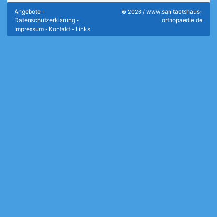
Angebote
www.sanitaetshaus-
-
© 2026 /
Datenschutzerklärung
orthopaedie.de
-
Impressum
Kontakt
Links
-
-