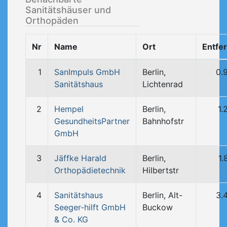
Sanitätshäuser und
Orthopäden
Nr
Name
Ort
Entfe
1
SanImpuls GmbH
Berlin,
0.
Sanitätshaus
Lichtenrad
2
Hempel
Berlin,
1.
GesundheitsPartner
Bahnhofstr
GmbH
3
Jäffke Harald
Berlin,
1.
Orthopädietechnik
Hilbertstr
4
Sanitätshaus
Berlin, Alt-
3.
Seeger-hilft GmbH
Buckow
& Co. KG