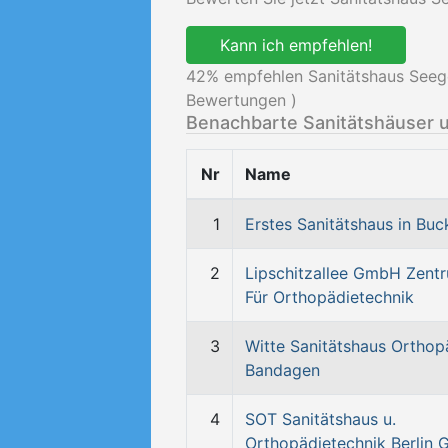
Kann ich empfehlen!
42
% empfehlen Sanitätshaus Seege
Bewertungen )
Benachbarte Sanitätshäuser 
Nr
Name
1
Erstes Sanitätshaus in Bu
2
Lipschitzallee GmbH Zent
Für Orthopädietechnik
3
Witte Sanitätshaus Orthop
Bandagen
4
SOT Sanitätshaus u.
Orthopädietechnik Berlin