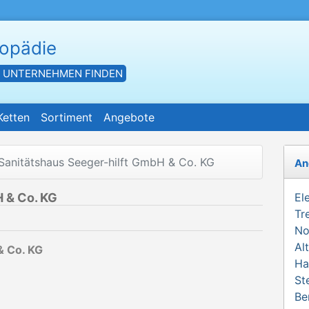
hopädie
- UNTERNEHMEN FINDEN
Ketten
Sortiment
Angebote
Sanitätshaus Seeger-hilft GmbH & Co. KG
An
 & Co. KG
El
Tr
No
Al
& Co. KG
Ha
St
Be