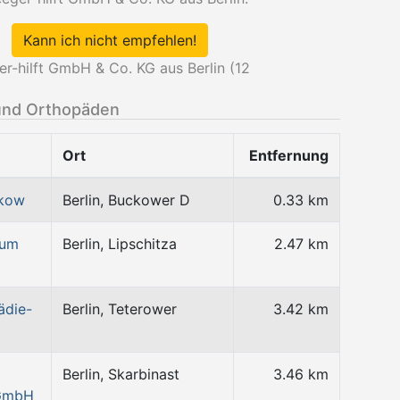
Kann ich nicht empfehlen!
r-hilft GmbH & Co. KG aus Berlin (
12
und Orthopäden
Ort
Entfernung
ckow
Berlin, Buckower D
0.33 km
rum
Berlin, Lipschitza
2.47 km
ädie-
Berlin, Teterower
3.42 km
Berlin, Skarbinast
3.46 km
 GmbH