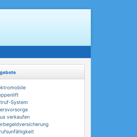
gebote
ektromobile
eppenlift
truf-System
tersvorsorge
us verkaufen
erbegeldversicherung
rufsunfähigkeit