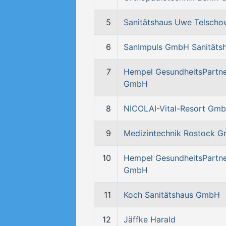
5
Sanitätshaus Uwe Telscho
6
SanImpuls GmbH Sanitäts
7
Hempel GesundheitsPartn
GmbH
8
NICOLAI-Vital-Resort Gm
9
Medizintechnik Rostock 
10
Hempel GesundheitsPartn
GmbH
11
Koch Sanitätshaus GmbH
12
Jäffke Harald