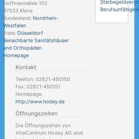
Sterbegeldversi
Hoffmannallee 103
Berufsunfähigkei
47533
Kleve
Bundesland:
Nordrhein-
Westfalen
Kreis:
Düsseldorf
Benachbarte Sanitätshäuser
und Orthopäden
Homepage
Kontakt
Telefon:
02821-450150
Fax:
02821-450151
Homepage:
http://www.hodey.de
Öffnungszeiten
Die Öffnungszeiten von
VitalCentrum Hodey AG sind