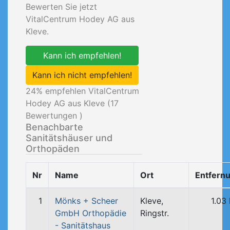
Bewerten Sie jetzt
VitalCentrum Hodey AG aus
Kleve.
Kann ich empfehlen!
Kann ich nicht empfehlen!
24
% empfehlen VitalCentrum
Hodey AG aus Kleve (
17
Bewertungen )
Benachbarte
Sanitätshäuser und
Orthopäden
Nr
Name
Ort
Entfern
1
Mönks + Scheer
Kleve,
1.03
GmbH Orthopädie
Ringstr.
- Sanitätshaus