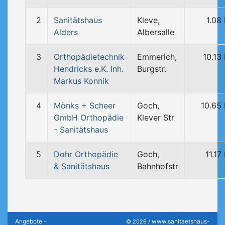
2
Sanitätshaus
Kleve,
1.08
Alders
Albersalle
3
Orthopädietechnik
Emmerich,
10.13
Hendricks e.K. Inh.
Burgstr.
Markus Konnik
4
Mönks + Scheer
Goch,
10.65
GmbH Orthopädie
Klever Str
- Sanitätshaus
5
Dohr Orthopädie
Goch,
11.17
& Sanitätshaus
Bahnhofstr
Angebote
www.sanitaetshaus-
-
© 2026 /