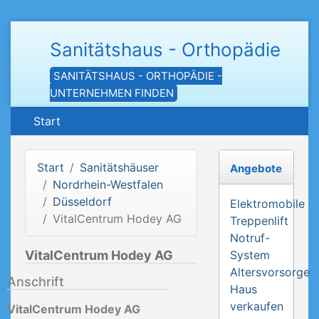
Sanitätshaus - Orthopädie
SANITÄTSHAUS - ORTHOPÄDIE -
UNTERNEHMEN FINDEN
Start
Start
Sanitätshäuser
Angebote
Nordrhein-Westfalen
Düsseldorf
Elektromobile
VitalCentrum Hodey AG
Treppenlift
Notruf-
VitalCentrum Hodey AG
System
Altersvorsorge
Anschrift
Haus
verkaufen
VitalCentrum Hodey AG