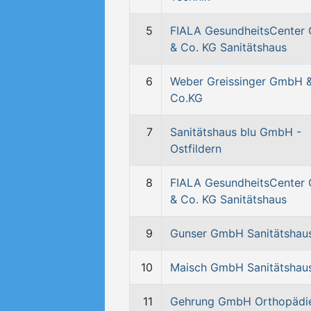
5
FIALA GesundheitsCenter
& Co. KG Sanitätshaus
6
Weber Greissinger GmbH 
Co.KG
7
Sanitätshaus blu GmbH -
Ostfildern
8
FIALA GesundheitsCenter
& Co. KG Sanitätshaus
9
Gunser GmbH Sanitätshau
10
Maisch GmbH Sanitätshau
11
Gehrung GmbH Orthopädi