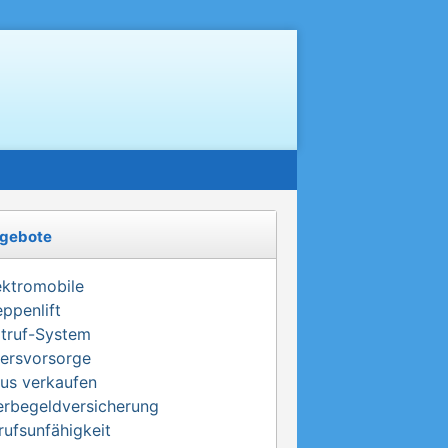
gebote
ektromobile
eppenlift
truf-System
tersvorsorge
us verkaufen
erbegeldversicherung
rufsunfähigkeit