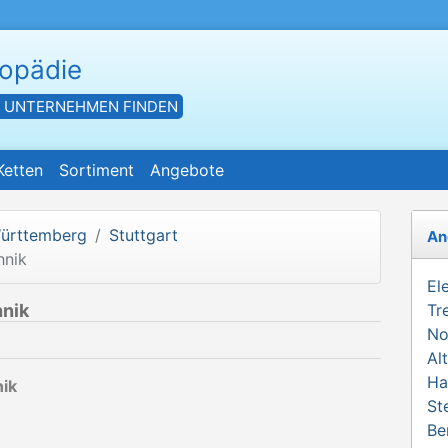
hopädie
- UNTERNEHMEN FINDEN
Ketten
Sortiment
Angebote
ürttemberg
Stuttgart
An
hnik
El
nik
Tr
No
Al
Ha
ik
St
Be