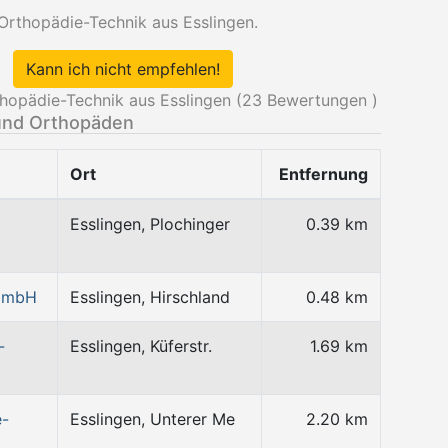
rthopädie-Technik aus Esslingen.
Kann ich nicht empfehlen!
pädie-Technik aus Esslingen (
23
Bewertungen )
und Orthopäden
Ort
Entfernung
Esslingen, Plochinger
0.39 km
 GmbH
Esslingen, Hirschland
0.48 km
-
Esslingen, Küferstr.
1.69 km
e-
Esslingen, Unterer Me
2.20 km