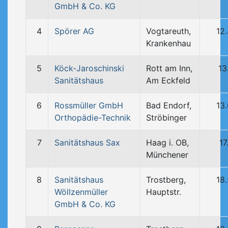
GmbH & Co. KG
4
Spörer AG
Vogtareuth,
12
Krankenhau
5
Köck-Jaroschinski
Rott am Inn,
13
Sanitätshaus
Am Eckfeld
6
Rossmüller GmbH
Bad Endorf,
13
Orthopädie-Technik
Ströbinger
7
Sanitätshaus Sax
Haag i. OB,
17
Münchener
8
Sanitätshaus
Trostberg,
18
Wöllzenmüller
Hauptstr.
GmbH & Co. KG