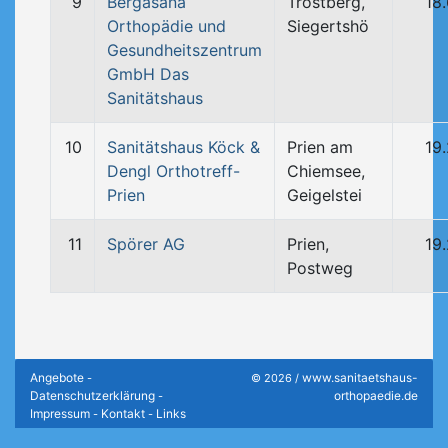
9
Bergasana
Trostberg,
18
Orthopädie und
Siegertshö
Gesundheitszentrum
GmbH Das
Sanitätshaus
10
Sanitätshaus Köck &
Prien am
19
Dengl Orthotreff-
Chiemsee,
Prien
Geigelstei
11
Spörer AG
Prien,
19
Postweg
Angebote
www.sanitaetshaus-
-
© 2026 /
Datenschutzerklärung
orthopaedie.de
-
Impressum
Kontakt
Links
-
-