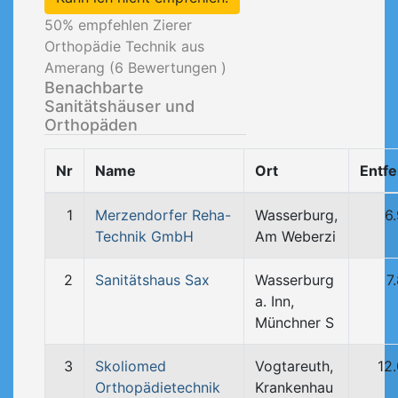
50
% empfehlen Zierer
Orthopädie Technik aus
Amerang (
6
Bewertungen )
Benachbarte
Sanitätshäuser und
Orthopäden
Nr
Name
Ort
Entf
1
Merzendorfer Reha-
Wasserburg,
6
Technik GmbH
Am Weberzi
2
Sanitätshaus Sax
Wasserburg
7
a. Inn,
Münchner S
3
Skoliomed
Vogtareuth,
12
Orthopädietechnik
Krankenhau