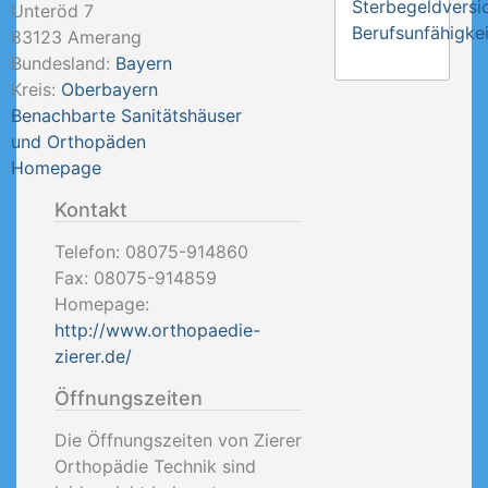
Sterbegeldversi
Unteröd 7
Berufsunfähigkei
83123
Amerang
Bundesland:
Bayern
Kreis:
Oberbayern
Benachbarte Sanitätshäuser
und Orthopäden
Homepage
Kontakt
Telefon:
08075-914860
Fax:
08075-914859
Homepage:
http://www.orthopaedie-
zierer.de/
Öffnungszeiten
Die Öffnungszeiten von Zierer
Orthopädie Technik sind