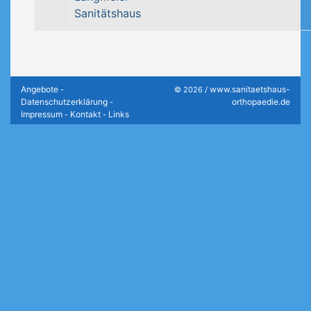
Sanitätshaus
Angebote
www.sanitaetshaus-
-
© 2026 /
Datenschutzerklärung
orthopaedie.de
-
Impressum
Kontakt
Links
-
-