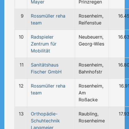
Mayer
Prinzregen
9
Rossmüller reha
Rosenheim,
16.4
team
Reifenstue
10
Radspieler
Neubeuern,
16.6
Zentrum für
Georg-Wies
Mobilität
11
Sanitätshaus
Rosenheim,
16.8
Fischer GmbH
Bahnhofstr
12
Rossmüller reha
Rosenheim,
16.9
team
Am
Roßacke
13
Orthopädie-
Raubling,
17.9
Schuhtechnik
Rosenheime
Langmeier