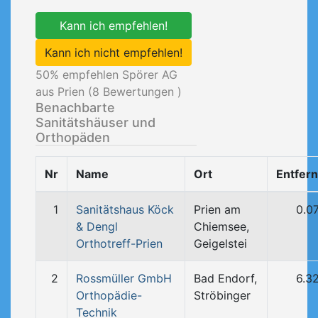
Kann ich empfehlen!
Kann ich nicht empfehlen!
50
% empfehlen Spörer AG
aus Prien (
8
Bewertungen )
Benachbarte
Sanitätshäuser und
Orthopäden
Nr
Name
Ort
Entfer
1
Sanitätshaus Köck
Prien am
0.0
& Dengl
Chiemsee,
Orthotreff-Prien
Geigelstei
2
Rossmüller GmbH
Bad Endorf,
6.3
Orthopädie-
Ströbinger
Technik