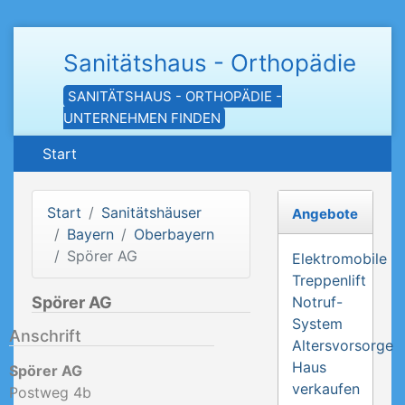
Sanitätshaus - Orthopädie
SANITÄTSHAUS - ORTHOPÄDIE -
UNTERNEHMEN FINDEN
Start
Start
Sanitätshäuser
Angebote
Bayern
Oberbayern
Spörer AG
Elektromobile
Treppenlift
Spörer AG
Notruf-
System
Anschrift
Altersvorsorge
Haus
Spörer AG
verkaufen
Postweg 4b