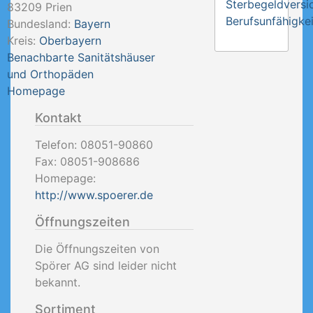
Sterbegeldversi
83209
Prien
Berufsunfähigkei
Bundesland:
Bayern
Kreis:
Oberbayern
Benachbarte Sanitätshäuser
und Orthopäden
Homepage
Kontakt
Telefon:
08051-90860
Fax:
08051-908686
Homepage:
http://www.spoerer.de
Öffnungszeiten
Die Öffnungszeiten von
Spörer AG sind leider nicht
bekannt.
Sortiment