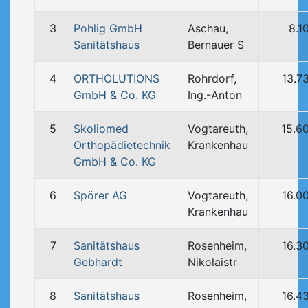
3
Pohlig GmbH
Aschau,
8.1
Sanitätshaus
Bernauer S
4
ORTHOLUTIONS
Rohrdorf,
13.7
GmbH & Co. KG
Ing.-Anton
5
Skoliomed
Vogtareuth,
15.6
Orthopädietechnik
Krankenhau
GmbH & Co. KG
6
Spörer AG
Vogtareuth,
16.0
Krankenhau
7
Sanitätshaus
Rosenheim,
16.3
Gebhardt
Nikolaistr
8
Sanitätshaus
Rosenheim,
16.4