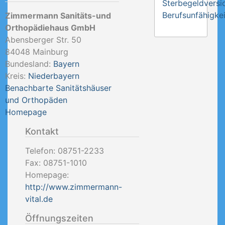
Sterbegeldversi
Berufsunfähigkei
Zimmermann Sanitäts-und
Orthopädiehaus GmbH
Abensberger Str. 50
84048
Mainburg
Bundesland:
Bayern
Kreis:
Niederbayern
Benachbarte Sanitätshäuser
und Orthopäden
Homepage
Kontakt
Telefon:
08751-2233
Fax:
08751-1010
Homepage:
http://www.zimmermann-
vital.de
Öffnungszeiten