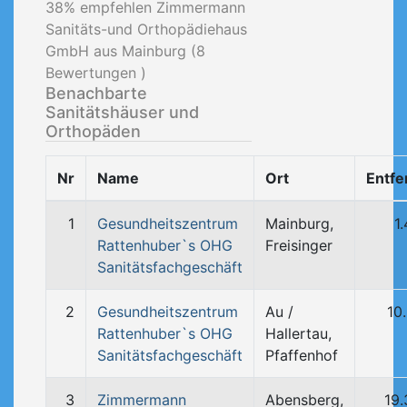
38
% empfehlen Zimmermann
Sanitäts-und Orthopädiehaus
GmbH aus Mainburg (
8
Bewertungen )
Benachbarte
Sanitätshäuser und
Orthopäden
Nr
Name
Ort
Entfe
1
Gesundheitszentrum
Mainburg,
1
Rattenhuber`s OHG
Freisinger
Sanitätsfachgeschäft
2
Gesundheitszentrum
Au /
10
Rattenhuber`s OHG
Hallertau,
Sanitätsfachgeschäft
Pfaffenhof
3
Zimmermann
Abensberg,
19