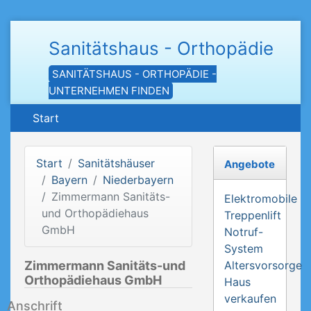
Sanitätshaus - Orthopädie
SANITÄTSHAUS - ORTHOPÄDIE -
UNTERNEHMEN FINDEN
Start
Start
Sanitätshäuser
Angebote
Bayern
Niederbayern
Zimmermann Sanitäts-
Elektromobile
und Orthopädiehaus
Treppenlift
GmbH
Notruf-
System
Zimmermann Sanitäts-und
Altersvorsorge
Orthopädiehaus GmbH
Haus
verkaufen
Anschrift