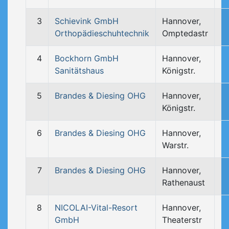
3
Schievink GmbH
Hannover,
Orthopädieschuhtechnik
Omptedastr
4
Bockhorn GmbH
Hannover,
Sanitätshaus
Königstr.
5
Brandes & Diesing OHG
Hannover,
Königstr.
6
Brandes & Diesing OHG
Hannover,
Warstr.
7
Brandes & Diesing OHG
Hannover,
Rathenaust
8
NICOLAI-Vital-Resort
Hannover,
GmbH
Theaterstr