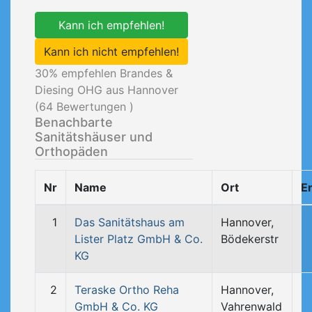
Kann ich empfehlen!
Kann ich nicht empfehlen!
30
% empfehlen Brandes &
Diesing OHG aus Hannover
(
64
Bewertungen )
Benachbarte
Sanitätshäuser und
Orthopäden
Nr
Name
Ort
E
1
Das Sanitätshaus am
Hannover,
Lister Platz GmbH & Co.
Bödekerstr
KG
2
Teraske Ortho Reha
Hannover,
GmbH & Co. KG
Vahrenwald