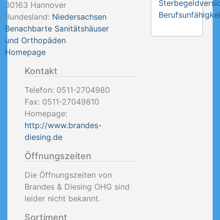
Sterbegeldversi
30163
Hannover
Berufsunfähigkei
Bundesland:
Niedersachsen
Benachbarte Sanitätshäuser
und Orthopäden
Homepage
Kontakt
Telefon:
0511-2704980
Fax:
0511-27049810
Homepage:
http://www.brandes-
diesing.de
Öffnungszeiten
Die Öffnungszeiten von
Brandes & Diesing OHG sind
leider nicht bekannt.
Sortiment