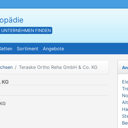
hopädie
- UNTERNEHMEN FINDEN
Ketten
Sortiment
Angebote
achsen
Teraske Ortho Reha GmbH & Co. KG
An
. KG
El
Tr
No
Al
 KG
Ha
St
Be