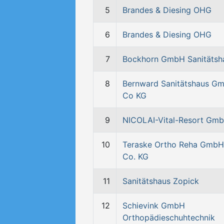
5
Brandes & Diesing OHG
6
Brandes & Diesing OHG
7
Bockhorn GmbH Sanitätsh
8
Bernward Sanitätshaus G
Co KG
9
NICOLAI-Vital-Resort Gm
10
Teraske Ortho Reha GmbH
Co. KG
11
Sanitätshaus Zopick
12
Schievink GmbH
Orthopädieschuhtechnik