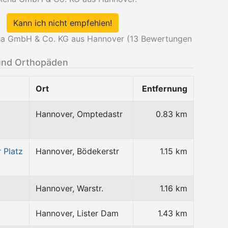
Kann ich nicht empfehlen!
ha GmbH & Co. KG aus Hannover (
13
Bewertungen
und Orthopäden
Ort
Entfernung
Hannover, Omptedastr
0.83 km
 Platz
Hannover, Bödekerstr
1.15 km
Hannover, Warstr.
1.16 km
Hannover, Lister Dam
1.43 km