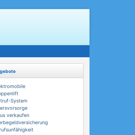
gebote
ektromobile
eppenlift
truf-System
tersvorsorge
us verkaufen
erbegeldversicherung
rufsunfähigkeit