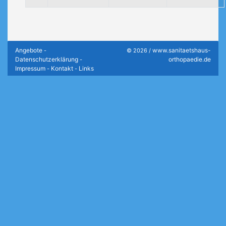
Angebote
www.sanitaetshaus-
-
© 2026 /
Datenschutzerklärung
orthopaedie.de
-
Impressum
Kontakt
Links
-
-