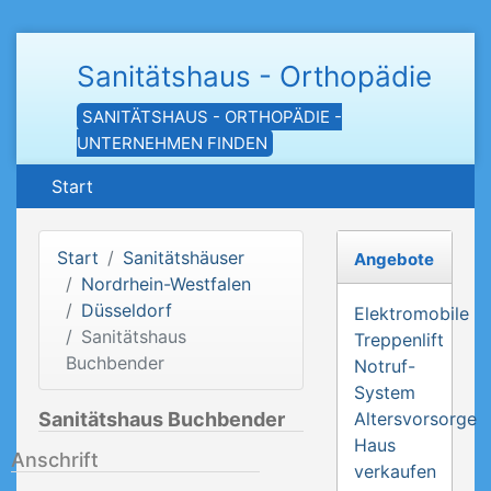
Sanitätshaus - Orthopädie
SANITÄTSHAUS - ORTHOPÄDIE -
UNTERNEHMEN FINDEN
Start
Start
Sanitätshäuser
Angebote
Nordrhein-Westfalen
Düsseldorf
Elektromobile
Sanitätshaus
Treppenlift
Buchbender
Notruf-
System
Sanitätshaus Buchbender
Altersvorsorge
Haus
Anschrift
verkaufen