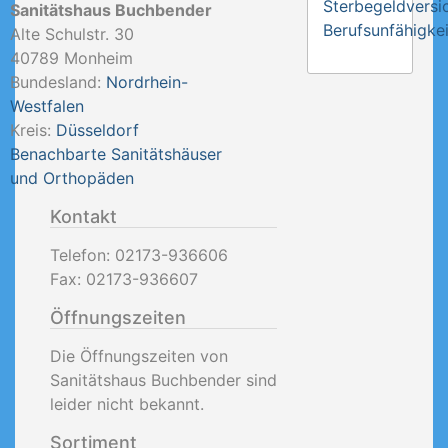
Sterbegeldversi
Sanitätshaus Buchbender
Berufsunfähigkei
Alte Schulstr. 30
40789
Monheim
Bundesland:
Nordrhein-
Westfalen
Kreis:
Düsseldorf
Benachbarte Sanitätshäuser
und Orthopäden
Kontakt
Telefon:
02173-936606
Fax:
02173-936607
Öffnungszeiten
Die Öffnungszeiten von
Sanitätshaus Buchbender sind
leider nicht bekannt.
Sortiment