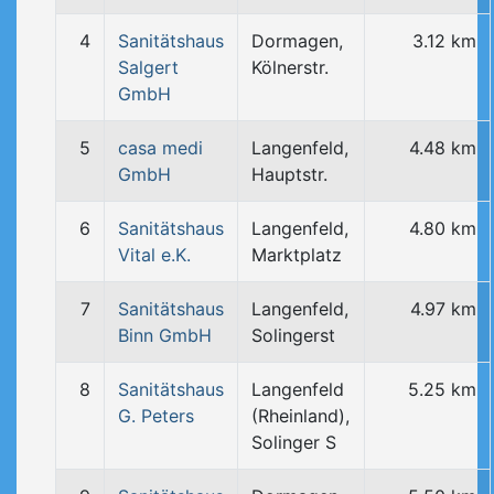
4
Sanitätshaus
Dormagen,
3.12 km
Salgert
Kölnerstr.
GmbH
5
casa medi
Langenfeld,
4.48 km
GmbH
Hauptstr.
6
Sanitätshaus
Langenfeld,
4.80 km
Vital e.K.
Marktplatz
7
Sanitätshaus
Langenfeld,
4.97 km
Binn GmbH
Solingerst
8
Sanitätshaus
Langenfeld
5.25 km
G. Peters
(Rheinland),
Solinger S