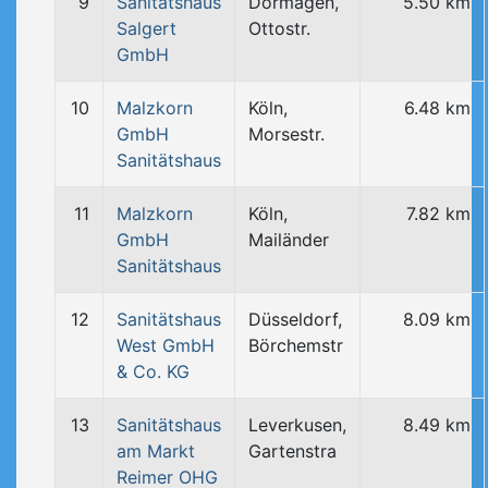
9
Sanitätshaus
Dormagen,
5.50 km
Salgert
Ottostr.
GmbH
10
Malzkorn
Köln,
6.48 km
GmbH
Morsestr.
Sanitätshaus
11
Malzkorn
Köln,
7.82 km
GmbH
Mailänder
Sanitätshaus
12
Sanitätshaus
Düsseldorf,
8.09 km
West GmbH
Börchemstr
& Co. KG
13
Sanitätshaus
Leverkusen,
8.49 km
am Markt
Gartenstra
Reimer OHG