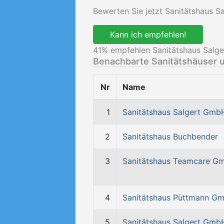
Bewerten Sie jetzt Sanitätshaus 
Kann ich empfehlen!
41
% empfehlen Sanitätshaus Salg
Benachbarte Sanitätshäuser 
Nr
Name
1
Sanitätshaus Salgert Gmb
2
Sanitätshaus Buchbender
3
Sanitätshaus Teamcare G
4
Sanitätshaus Püttmann G
5
Sanitätshaus Salgert Gmb