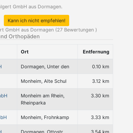
Salgert GmbH aus Dormagen.
Kann ich nicht empfehlen!
ert GmbH aus Dormagen (
27
Bewertungen )
und Orthopäden
Ort
Entfernung
H
Dormagen, Unter den
0.10 km
Monheim, Alte Schul
3.12 km
mbH
Monheim am Rhein,
3.30 km
Rheinparka
mbH
Monheim, Frohnkamp
3.33 km
H
Dormagen, Ottostr.
3.54 km