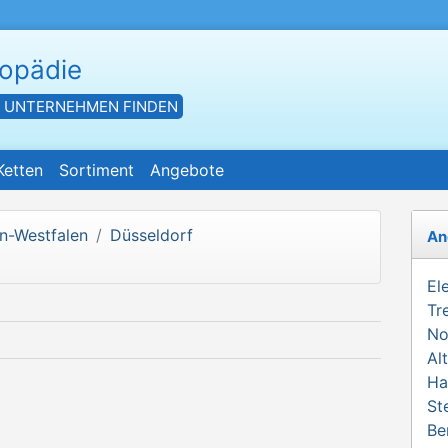
hopädie
- UNTERNEHMEN FINDEN
Ketten
Sortiment
Angebote
n-Westfalen
Düsseldorf
An
El
Tr
No
Al
Ha
St
Be