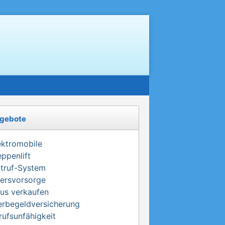
gebote
ektromobile
eppenlift
truf-System
tersvorsorge
us verkaufen
erbegeldversicherung
rufsunfähigkeit