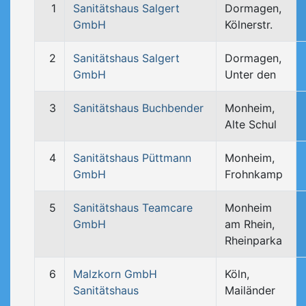
1
Sanitätshaus Salgert
Dormagen,
GmbH
Kölnerstr.
2
Sanitätshaus Salgert
Dormagen,
GmbH
Unter den
3
Sanitätshaus Buchbender
Monheim,
Alte Schul
4
Sanitätshaus Püttmann
Monheim,
GmbH
Frohnkamp
5
Sanitätshaus Teamcare
Monheim
GmbH
am Rhein,
Rheinparka
6
Malzkorn GmbH
Köln,
Sanitätshaus
Mailänder