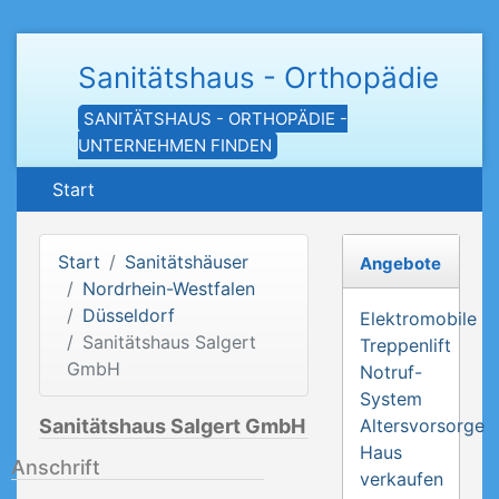
Sanitätshaus - Orthopädie
SANITÄTSHAUS - ORTHOPÄDIE -
UNTERNEHMEN FINDEN
Start
Start
Sanitätshäuser
Angebote
Nordrhein-Westfalen
Düsseldorf
Elektromobile
Sanitätshaus Salgert
Treppenlift
GmbH
Notruf-
System
Sanitätshaus Salgert GmbH
Altersvorsorge
Haus
Anschrift
verkaufen