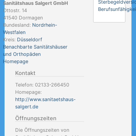
Sterbegeldversi
Sanitätshaus Salgert GmbH
Berufsunfähigkei
Ottostr. 14
41540
Dormagen
Bundesland:
Nordrhein-
Westfalen
Kreis:
Düsseldorf
Benachbarte Sanitätshäuser
und Orthopäden
Homepage
Kontakt
Telefon:
02133-266450
Homepage:
http://www.sanitaetshaus-
salgert.de
Öffnungszeiten
Die Öffnungszeiten von