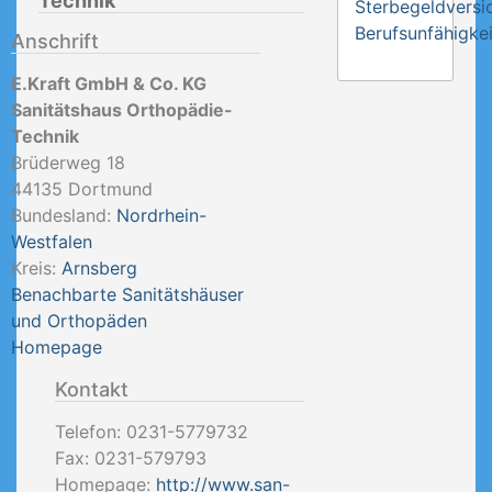
Technik
Sterbegeldversi
Berufsunfähigkei
Anschrift
E.Kraft GmbH & Co. KG
Sanitätshaus Orthopädie-
Technik
Brüderweg 18
44135
Dortmund
Bundesland:
Nordrhein-
Westfalen
Kreis:
Arnsberg
Benachbarte Sanitätshäuser
und Orthopäden
Homepage
Kontakt
Telefon:
0231-5779732
Fax:
0231-579793
Homepage:
http://www.san-