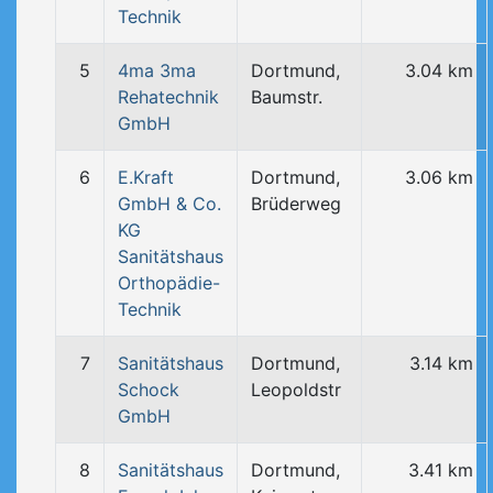
Technik
5
4ma 3ma
Dortmund,
3.04 km
Rehatechnik
Baumstr.
GmbH
6
E.Kraft
Dortmund,
3.06 km
GmbH & Co.
Brüderweg
KG
Sanitätshaus
Orthopädie-
Technik
7
Sanitätshaus
Dortmund,
3.14 km
Schock
Leopoldstr
GmbH
8
Sanitätshaus
Dortmund,
3.41 km