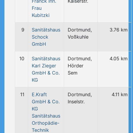
Franck Inh.
Kaiserstr.
Frau
Kubitzki
9
Sanitätshaus
Dortmund,
3.76 km
Schock
Voßkuhle
GmbH
10
Sanitätshaus
Dortmund,
4.05 km
Karl Zieger
Hörder
GmbH & Co.
Sem
KG
11
E.Kraft
Dortmund,
4.11 km
GmbH & Co.
Inselstr.
KG
Sanitätshaus
Orthopädie-
Technik