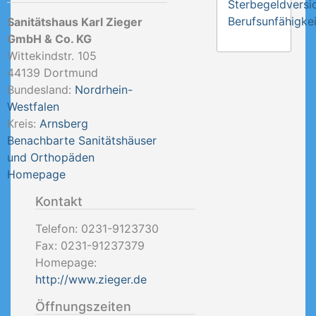
Sterbegeldversi
Berufsunfähigkei
Sanitätshaus Karl Zieger
GmbH & Co. KG
Wittekindstr. 105
44139
Dortmund
Bundesland:
Nordrhein-
Westfalen
Kreis:
Arnsberg
Benachbarte Sanitätshäuser
und Orthopäden
Homepage
Kontakt
Telefon:
0231-9123730
Fax:
0231-91237379
Homepage:
http://www.zieger.de
Öffnungszeiten