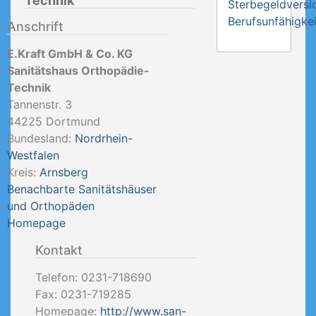
Technik
Sterbegeldversi
Berufsunfähigkei
Anschrift
E.Kraft GmbH & Co. KG
Sanitätshaus Orthopädie-
Technik
Tannenstr. 3
44225
Dortmund
Bundesland:
Nordrhein-
Westfalen
Kreis:
Arnsberg
Benachbarte Sanitätshäuser
und Orthopäden
Homepage
Kontakt
Telefon:
0231-718690
Fax:
0231-719285
Homepage:
http://www.san-