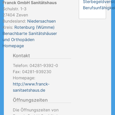
Sterbegeldversi
Franck GmbH Sanitätshaus
Berufsunfähigkei
Schulstr. 1-3
27404
Zeven
Bundesland:
Niedersachsen
Kreis:
Rotenburg (Wümme)
Benachbarte Sanitätshäuser
und Orthopäden
Homepage
Kontakt
Telefon:
04281-9392-0
Fax:
04281-939230
Homepage:
http://www.franck-
sanitaetshaus.de
Öffnungszeiten
Die Öffnungszeiten von