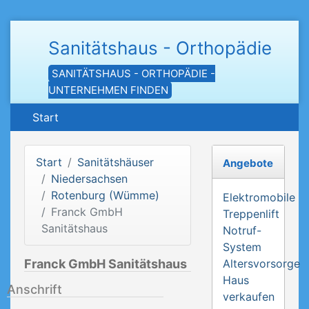
Sanitätshaus - Orthopädie
SANITÄTSHAUS - ORTHOPÄDIE -
UNTERNEHMEN FINDEN
Start
Start
Sanitätshäuser
Angebote
Niedersachsen
Rotenburg (Wümme)
Elektromobile
Franck GmbH
Treppenlift
Sanitätshaus
Notruf-
System
Franck GmbH Sanitätshaus
Altersvorsorge
Haus
Anschrift
verkaufen