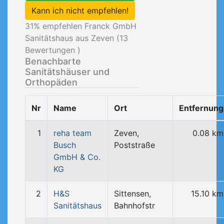
Kann ich nicht empfehlen!
31
% empfehlen Franck GmbH
Sanitätshaus aus Zeven (
13
Bewertungen )
Benachbarte
Sanitätshäuser und
Orthopäden
Nr
Name
Ort
Entfernung
1
reha team
Zeven,
0.08 km
Busch
Poststraße
GmbH & Co.
KG
2
H&S
Sittensen,
15.10 km
Sanitätshaus
Bahnhofstr