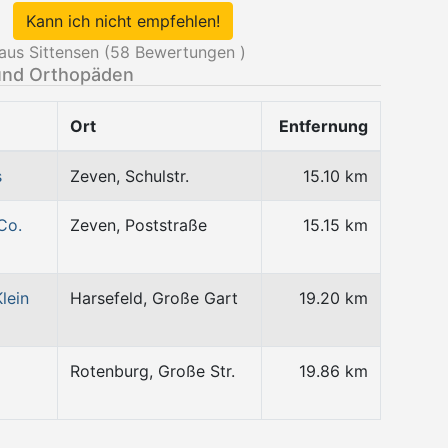
Kann ich nicht empfehlen!
us Sittensen (
58
Bewertungen )
und Orthopäden
Ort
Entfernung
s
Zeven, Schulstr.
15.10 km
Co.
Zeven, Poststraße
15.15 km
lein
Harsefeld, Große Gart
19.20 km
Rotenburg, Große Str.
19.86 km