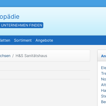
hopädie
- UNTERNEHMEN FINDEN
Ketten
Sortiment
Angebote
achsen
H&S Sanitätshaus
An
El
Tr
No
Al
Ha
St
Be