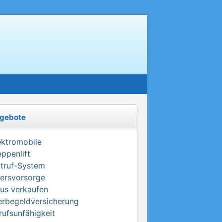
gebote
ektromobile
eppenlift
truf-System
tersvorsorge
us verkaufen
erbegeldversicherung
rufsunfähigkeit