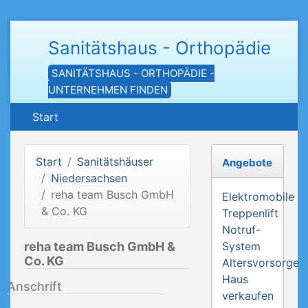
Sanitätshaus - Orthopädie
SANITÄTSHAUS - ORTHOPÄDIE -
UNTERNEHMEN FINDEN
Start
Start
Sanitätshäuser
Angebote
Niedersachsen
reha team Busch GmbH
Elektromobile
& Co. KG
Treppenlift
Notruf-
reha team Busch GmbH &
System
Co. KG
Altersvorsorge
Haus
Anschrift
verkaufen