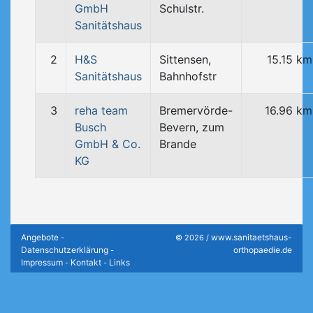
GmbH
Schulstr.
Sanitätshaus
2
H&S
Sittensen,
15.15 km
Sanitätshaus
Bahnhofstr
3
reha team
Bremervörde-
16.96 km
Busch
Bevern, zum
GmbH & Co.
Brande
KG
Angebote
www.sanitaetshaus-
-
© 2026 /
Datenschutzerklärung
orthopaedie.de
-
Impressum
Kontakt
Links
-
-