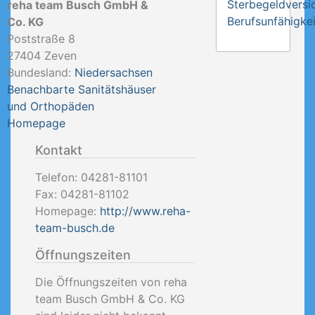
Sterbegeldversi
reha team Busch GmbH &
Berufsunfähigkei
Co. KG
Poststraße 8
27404
Zeven
Bundesland:
Niedersachsen
Benachbarte Sanitätshäuser
und Orthopäden
Homepage
Kontakt
Telefon:
04281-81101
Fax:
04281-81102
Homepage:
http://www.reha-
team-busch.de
Öffnungszeiten
Die Öffnungszeiten von reha
team Busch GmbH & Co. KG