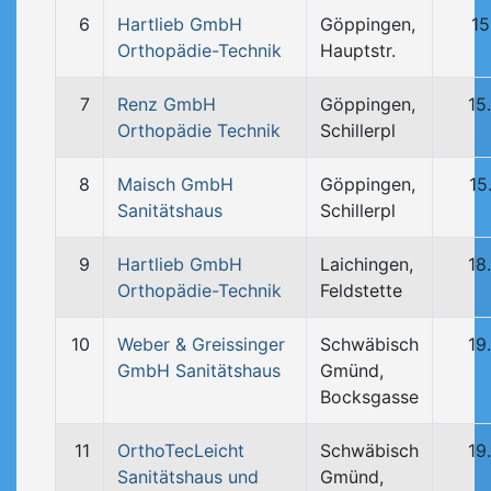
6
Hartlieb GmbH
Göppingen,
15
Orthopädie-Technik
Hauptstr.
7
Renz GmbH
Göppingen,
15
Orthopädie Technik
Schillerpl
8
Maisch GmbH
Göppingen,
15
Sanitätshaus
Schillerpl
9
Hartlieb GmbH
Laichingen,
18
Orthopädie-Technik
Feldstette
10
Weber & Greissinger
Schwäbisch
19
GmbH Sanitätshaus
Gmünd,
Bocksgasse
11
OrthoTecLeicht
Schwäbisch
19
Sanitätshaus und
Gmünd,