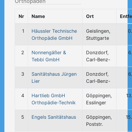
Orthopäden
Nr
Name
Ort
Entf
1
Häussler Technische
Geislingen,
0
Orthopädie GmbH
Stuttgarte
2
Nonnengäßer &
Donzdorf,
6
Tebbi GmbH
Carl-Benz-
3
Sanitätshaus Jürgen
Donzdorf,
6
Lier
Carl-Benz-
4
Hartlieb GmbH
Göppingen,
13
Orthopädie-Technik
Esslinger
5
Engels Sanitätshaus
Göppingen,
15
Poststr.