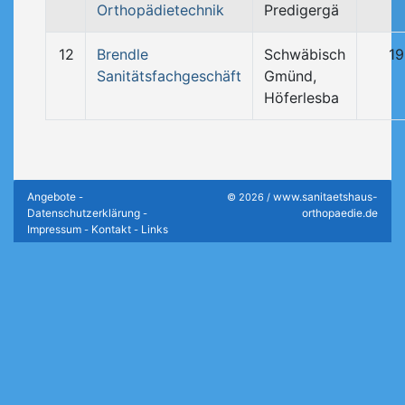
Orthopädietechnik
Predigergä
12
Brendle
Schwäbisch
19
Sanitätsfachgeschäft
Gmünd,
Höferlesba
Angebote
www.sanitaetshaus-
-
© 2026 /
Datenschutzerklärung
orthopaedie.de
-
Impressum
Kontakt
Links
-
-