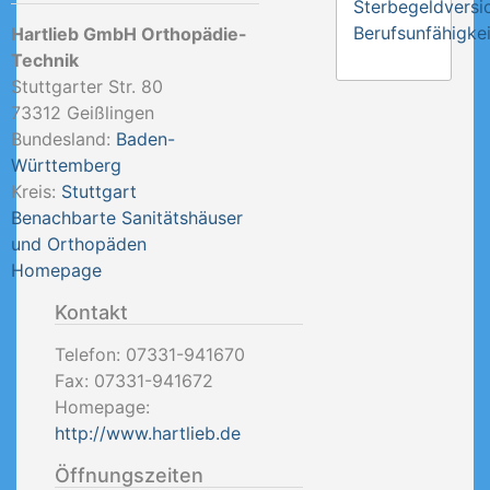
Sterbegeldversi
Berufsunfähigkei
Hartlieb GmbH Orthopädie-
Technik
Stuttgarter Str. 80
73312
Geißlingen
Bundesland:
Baden-
Württemberg
Kreis:
Stuttgart
Benachbarte Sanitätshäuser
und Orthopäden
Homepage
Kontakt
Telefon:
07331-941670
Fax:
07331-941672
Homepage:
http://www.hartlieb.de
Öffnungszeiten