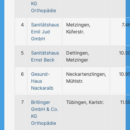
KG
Orthopädie
4
Sanitätshaus
Metzingen,
7.4
Emil Jud
Küferstr.
GmbH
5
Sanitätshaus
Dettingen,
10.5
Ernst Beck
Metzinger
6
Gesund-
Neckartenzlingen,
10.9
Haus
Mühlstr.
Nackaralb
7
Brillinger
Tübingen, Karlstr.
11.5
GmbH & Co.
KG
Orthopädie