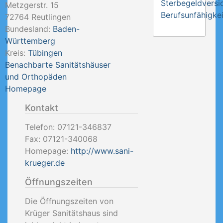
Sterbegeldversi
Metzgerstr. 15
Berufsunfähigkei
72764
Reutlingen
Bundesland:
Baden-
Württemberg
Kreis:
Tübingen
Benachbarte Sanitätshäuser
und Orthopäden
Homepage
Kontakt
Telefon:
07121-346837
Fax:
07121-340068
Homepage:
http://www.sani-
krueger.de
Öffnungszeiten
Die Öffnungszeiten von
Krüger Sanitätshaus sind