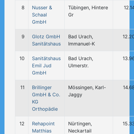
8
Nusser &
Tübingen, Hintere
12.1
Schaal
Gr
GmbH
9
Glotz GmbH
Bad Urach,
12.2
Sanitätshaus
Immanuel-K
10
Sanitätshaus
Bad Urach,
13.9
Emil Jud
Ulmerstr.
GmbH
11
Brillinger
Mössingen, Karl-
14.6
GmbH & Co.
Jaggy
KG
Orthopädie
12
Rehapoint
Nürtingen,
15.3
Matthias
Neckartail