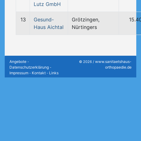
Lutz GmbH
13
Gesund-
Grötzingen,
15.4
Haus Aichtal
Nürtingers
Angebote
www.sanitaetshaus-
-
© 2026 /
Datenschutzerklärung
orthopaedie.de
-
Impressum
Kontakt
Links
-
-