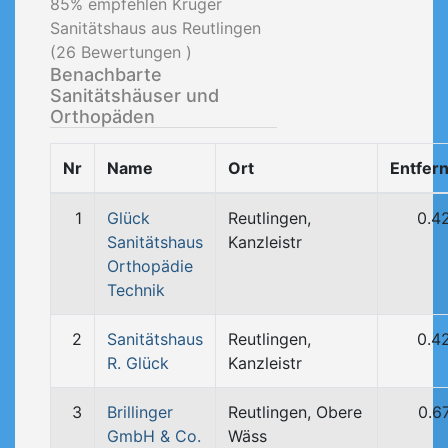
85
% empfehlen Krüger
Sanitätshaus aus Reutlingen
(
26
Bewertungen )
Benachbarte
Sanitätshäuser und
Orthopäden
Nr
Name
Ort
Entfer
1
Glück
Reutlingen,
0.4
Sanitätshaus
Kanzleistr
Orthopädie
Technik
2
Sanitätshaus
Reutlingen,
0.4
R. Glück
Kanzleistr
3
Brillinger
Reutlingen, Obere
0.6
GmbH & Co.
Wäss