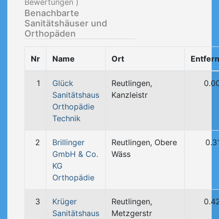
Bewertungen )
Benachbarte
Sanitätshäuser und
Orthopäden
Nr
Name
Ort
Entfer
1
Glück
Reutlingen,
0.0
Sanitätshaus
Kanzleistr
Orthopädie
Technik
2
Brillinger
Reutlingen, Obere
0.3
GmbH & Co.
Wäss
KG
Orthopädie
3
Krüger
Reutlingen,
0.4
Sanitätshaus
Metzgerstr