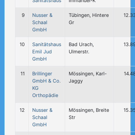
Sanitätshaus
Immanuel-K
9
Nusser &
Tübingen, Hintere
12.3
Schaal
Gr
GmbH
10
Sanitätshaus
Bad Urach,
13.8
Emil Jud
Ulmerstr.
GmbH
11
Brillinger
Mössingen, Karl-
14.4
GmbH & Co.
Jaggy
KG
Orthopädie
12
Nusser &
Mössingen, Breite
15.3
Schaal
Str
GmbH