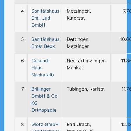
4
Sanitätshaus
Metzingen,
7.7
Emil Jud
Küferstr.
GmbH
5
Sanitätshaus
Dettingen,
10.6
Ernst Beck
Metzinger
6
Gesund-
Neckartenzlingen,
11.3
Haus
Mühlstr.
Nackaralb
7
Brillinger
Tübingen, Karlstr.
11.7
GmbH & Co.
KG
Orthopädie
8
Glotz GmbH
Bad Urach,
12.1