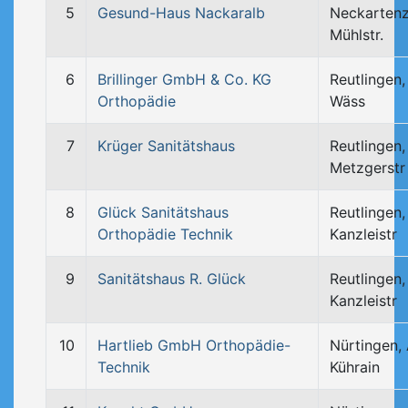
5
Gesund-Haus Nackaralb
Neckartenz
Mühlstr.
6
Brillinger GmbH & Co. KG
Reutlingen
Orthopädie
Wäss
7
Krüger Sanitätshaus
Reutlingen,
Metzgerstr
8
Glück Sanitätshaus
Reutlingen,
Orthopädie Technik
Kanzleistr
9
Sanitätshaus R. Glück
Reutlingen,
Kanzleistr
10
Hartlieb GmbH Orthopädie-
Nürtingen,
Technik
Kührain