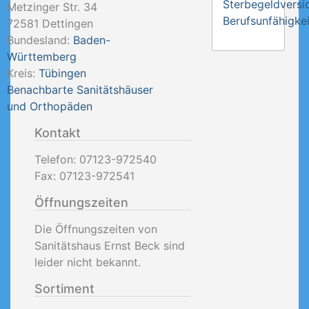
Sterbegeldversi
Metzinger Str. 34
Berufsunfähigkei
72581
Dettingen
Bundesland:
Baden-
Württemberg
Kreis:
Tübingen
Benachbarte Sanitätshäuser
und Orthopäden
Kontakt
Telefon:
07123-972540
Fax:
07123-972541
Öffnungszeiten
Die Öffnungszeiten von
Sanitätshaus Ernst Beck sind
leider nicht bekannt.
Sortiment