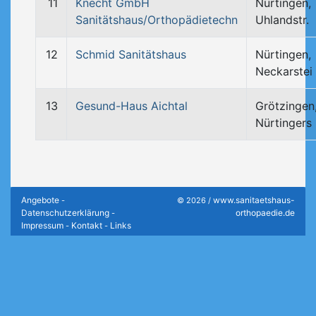
11
Knecht GmbH
Nürtingen,
Sanitätshaus/Orthopädietechn
Uhlandstr.
12
Schmid Sanitätshaus
Nürtingen,
Neckarstei
13
Gesund-Haus Aichtal
Grötzingen
Nürtingers
Angebote
www.sanitaetshaus-
-
© 2026 /
Datenschutzerklärung
orthopaedie.de
-
Impressum
Kontakt
Links
-
-