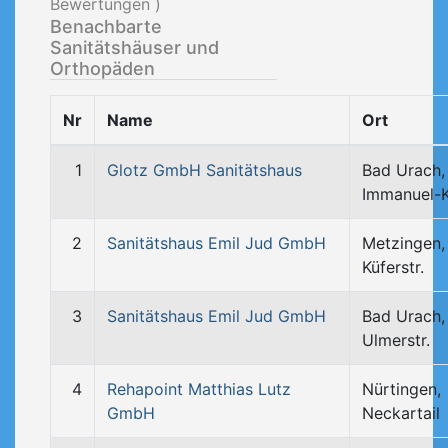
Bewertungen )
Benachbarte
Sanitätshäuser und
Orthopäden
Nr
Name
Ort
1
Glotz GmbH Sanitätshaus
Bad Urach,
Immanuel-
2
Sanitätshaus Emil Jud GmbH
Metzingen,
Küferstr.
3
Sanitätshaus Emil Jud GmbH
Bad Urach,
Ulmerstr.
4
Rehapoint Matthias Lutz
Nürtingen,
GmbH
Neckartail