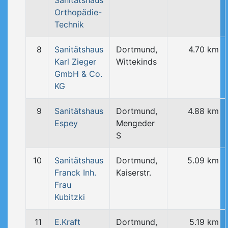
Sanitätshaus
Orthopädie-
Technik
8
Sanitätshaus
Dortmund,
4.70 km
Karl Zieger
Wittekinds
GmbH & Co.
KG
9
Sanitätshaus
Dortmund,
4.88 km
Espey
Mengeder
S
10
Sanitätshaus
Dortmund,
5.09 km
Franck Inh.
Kaiserstr.
Frau
Kubitzki
11
E.Kraft
Dortmund,
5.19 km