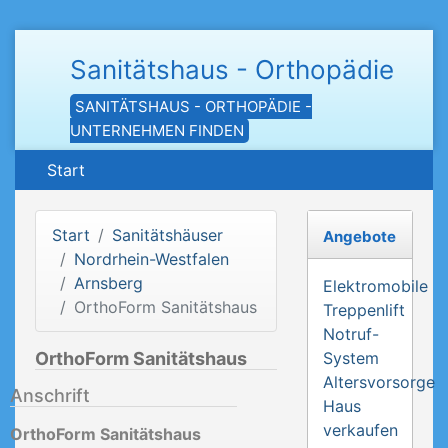
Sanitätshaus - Orthopädie
SANITÄTSHAUS - ORTHOPÄDIE -
UNTERNEHMEN FINDEN
Start
Start
Sanitätshäuser
Angebote
Nordrhein-Westfalen
Arnsberg
Elektromobile
OrthoForm Sanitätshaus
Treppenlift
Notruf-
OrthoForm Sanitätshaus
System
Altersvorsorge
Anschrift
Haus
verkaufen
OrthoForm Sanitätshaus