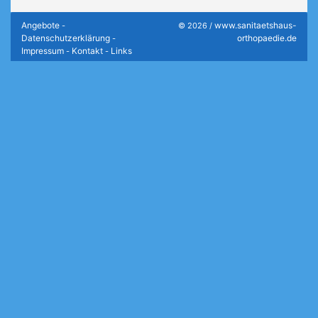
Angebote
www.sanitaetshaus-
-
© 2026 /
Datenschutzerklärung
orthopaedie.de
-
Impressum
Kontakt
Links
-
-