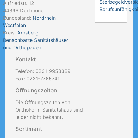
Sterbegeldversi
Altfriedstr. 12
Berufsunfähigkei
44369
Dortmund
Bundesland:
Nordrhein-
Westfalen
Kreis:
Arnsberg
Benachbarte Sanitätshäuser
und Orthopäden
Kontakt
Telefon:
0231-9953389
Fax:
0231-7765741
Öffnungszeiten
Die Öffnungszeiten von
OrthoForm Sanitätshaus sind
leider nicht bekannt.
Sortiment