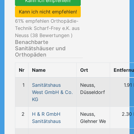
Kann ich empfehlen!
Kann ich nicht empfehlen!
61
% empfehlen Orthopädie-
Technik Scharf-Frey e.K. aus
Neuss (
38
Bewertungen )
Benachbarte
Sanitätshäuser und
Orthopäden
Nr
Name
Ort
Entfern
1
Sanitätshaus
Neuss,
1.91
West GmbH & Co.
Düsseldorf
KG
2
H & R GmbH
Neuss,
2.30
Sanitätshaus
Glehner We