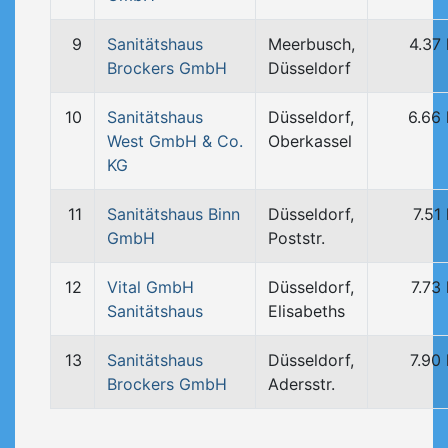
9
Sanitätshaus
Meerbusch,
4.37
Brockers GmbH
Düsseldorf
10
Sanitätshaus
Düsseldorf,
6.66
West GmbH & Co.
Oberkassel
KG
11
Sanitätshaus Binn
Düsseldorf,
7.51
GmbH
Poststr.
12
Vital GmbH
Düsseldorf,
7.73
Sanitätshaus
Elisabeths
13
Sanitätshaus
Düsseldorf,
7.90
Brockers GmbH
Adersstr.