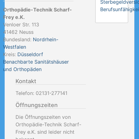
Sterbegeldversi
Berufsunfähigkei
Orthopädie-Technik Scharf-
Frey e.K.
Venloer Str. 113
41462
Neuss
Bundesland:
Nordrhein-
Westfalen
Kreis:
Düsseldorf
Benachbarte Sanitätshäuser
und Orthopäden
Kontakt
Telefon:
02131-277141
Öffnungszeiten
Die Öffnungszeiten von
Orthopädie-Technik Scharf-
Frey e.K. sind leider nicht