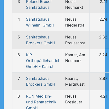
3
Roland Breuer
Neuss,
2.41
Sanitätshaus
Neumarkt
4
Sanitätshaus
Neuss,
2.74
Wilhelmi GmbH
Niederstra
5
Sanitätshaus
Neuss,
2.82
Brockers GmbH
Preussenst
6
KIP
Kaarst, Am
3.24
Orthopädiehandel
Neumark
GmbH - Kaarst
7
Sanitätshaus
Kaarst,
3.87
Brockers GmbH
Martinusst
8
RCN Medizin-
Neuss,
4.21
und Rehatechnik
Breslauer
GmbH