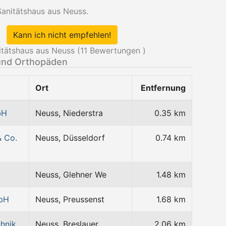
Sanitätshaus aus Neuss.
Kann ich nicht empfehlen!
tätshaus aus Neuss (
11
Bewertungen )
und Orthopäden
Ort
Entfernung
bH
Neuss, Niederstra
0.35 km
& Co.
Neuss, Düsseldorf
0.74 km
Neuss, Glehner We
1.48 km
mbH
Neuss, Preussenst
1.68 km
hnik
Neuss, Breslauer
2.06 km