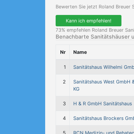
Bewerten Sie jetzt Roland Breuer 
Kann ich empfehlen!
73
% empfehlen Roland Breuer Sani
Benachbarte Sanitätshäuser 
Nr
Name
1
Sanitätshaus Wilhelmi Gm
2
Sanitätshaus West GmbH 
KG
3
H & R GmbH Sanitätshaus
4
Sanitätshaus Brockers G
5
RCN Medizin- und Rehatec