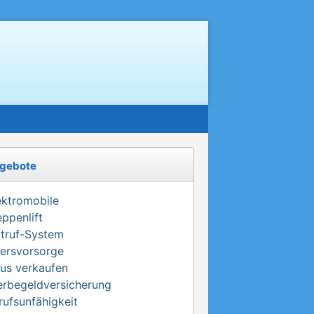
gebote
ektromobile
eppenlift
truf-System
tersvorsorge
us verkaufen
erbegeldversicherung
rufsunfähigkeit