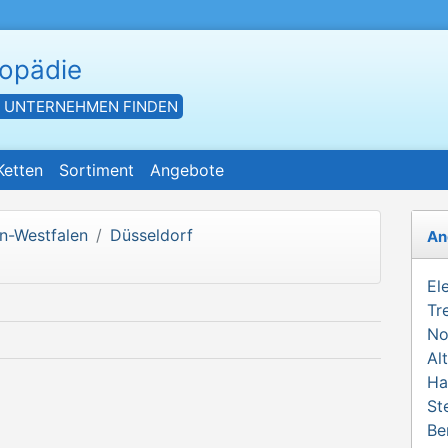
hopädie
- UNTERNEHMEN FINDEN
Ketten
Sortiment
Angebote
n-Westfalen
Düsseldorf
An
El
Tr
No
Al
Ha
St
Be