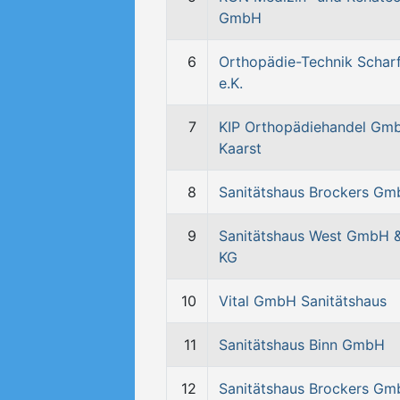
GmbH
6
Orthopädie-Technik Schar
e.K.
7
KIP Orthopädiehandel Gm
Kaarst
8
Sanitätshaus Brockers G
9
Sanitätshaus West GmbH 
KG
10
Vital GmbH Sanitätshaus
11
Sanitätshaus Binn GmbH
12
Sanitätshaus Brockers G