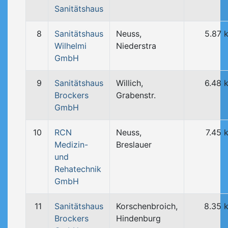
Sanitätshaus
8
Sanitätshaus
Neuss,
5.87 
Wilhelmi
Niederstra
GmbH
9
Sanitätshaus
Willich,
6.48 
Brockers
Grabenstr.
GmbH
10
RCN
Neuss,
7.45 
Medizin-
Breslauer
und
Rehatechnik
GmbH
11
Sanitätshaus
Korschenbroich,
8.35 
Brockers
Hindenburg