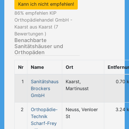
Kann ich nicht empfehlen!
86
% empfehlen KIP
Orthopädiehandel GmbH -
Kaarst aus Kaarst (
7
Bewertungen )
Benachbarte
Sanitätshäuser und
Orthopäden
Nr
Name
Ort
Entfernu
1
Sanitätshaus
Kaarst,
0.70 
Brockers
Martinusst
GmbH
2
Orthopädie-
Neuss, Venloer
3.24 
Technik
St
Scharf-Frey