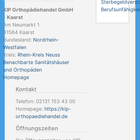
Sterbegeldversi
Berufsunfähigkei
KIP Orthopädiehandel GmbH
- Kaarst
Am Neumarkt 1
41564
Kaarst
Bundesland:
Nordrhein-
Westfalen
Kreis:
Rhein-Kreis Neuss
Benachbarte Sanitätshäuser
und Orthopäden
Homepage
Kontakt
Telefon:
02131 153 43 00
Homepage:
https://kip-
orthopaediehandel.de
Öffnungszeiten