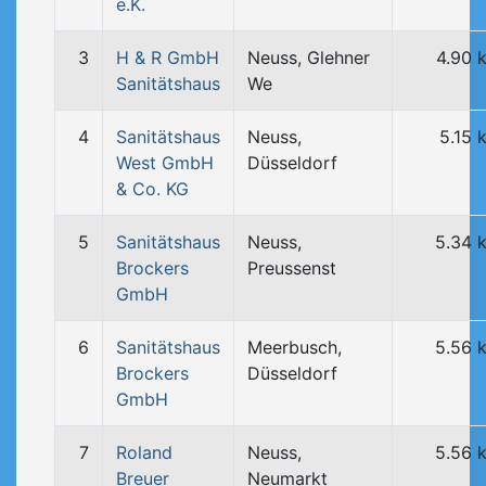
e.K.
3
H & R GmbH
Neuss, Glehner
4.90 
Sanitätshaus
We
4
Sanitätshaus
Neuss,
5.15 
West GmbH
Düsseldorf
& Co. KG
5
Sanitätshaus
Neuss,
5.34 
Brockers
Preussenst
GmbH
6
Sanitätshaus
Meerbusch,
5.56 
Brockers
Düsseldorf
GmbH
7
Roland
Neuss,
5.56 
Breuer
Neumarkt