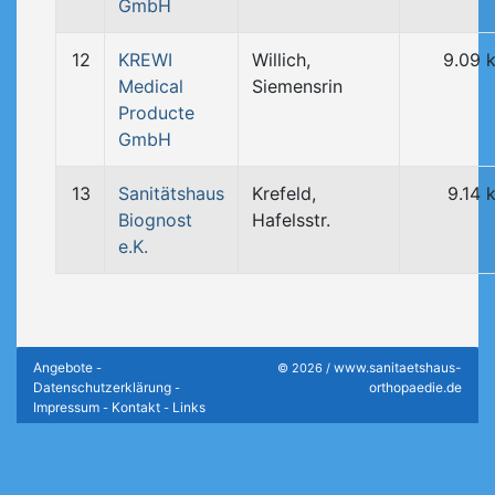
GmbH
12
KREWI
Willich,
9.09 
Medical
Siemensrin
Producte
GmbH
13
Sanitätshaus
Krefeld,
9.14 
Biognost
Hafelsstr.
e.K.
Angebote
www.sanitaetshaus-
-
© 2026 /
Datenschutzerklärung
orthopaedie.de
-
Impressum
Kontakt
Links
-
-