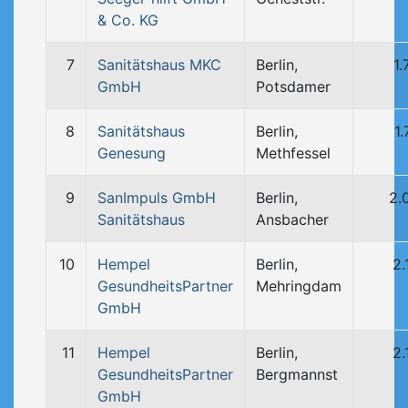
& Co. KG
7
Sanitätshaus MKC
Berlin,
1
GmbH
Potsdamer
8
Sanitätshaus
Berlin,
1
Genesung
Methfessel
9
SanImpuls GmbH
Berlin,
2.
Sanitätshaus
Ansbacher
10
Hempel
Berlin,
2.
GesundheitsPartner
Mehringdam
GmbH
11
Hempel
Berlin,
2.
GesundheitsPartner
Bergmannst
GmbH