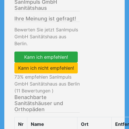
SanImpuls GmbH
Sanitätshaus
Ihre Meinung ist gefragt!
Bewerten Sie jetzt SanImpuls
GmbH Sanitätshaus aus
Berlin.
Kann ich empfehlen!
Kann ich nicht empfehlen!
73
% empfehlen SanImpuls
GmbH Sanitätshaus aus Berlin
(
11
Bewertungen )
Benachbarte
Sanitätshäuser und
Orthopäden
Nr
Name
Ort
Entfe