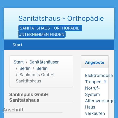
Sanitätshaus - Orthopädie
SANITÄTSHAUS - ORTHOPÄDIE -
UNTERNEHMEN FINDEN
Start
Start
Sanitätshäuser
Angebote
Berlin
Berlin
SanImpuls GmbH
Elektromobile
Sanitätshaus
Treppenlift
Notruf-
SanImpuls GmbH
System
Sanitätshaus
Altersvorsorge
Haus
Anschrift
verkaufen