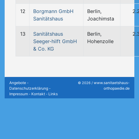
12
Borgmann GmbH
Berlin,
2.
Sanitätshaus
Joachimsta
13
Sanitätshaus
Berlin,
2.
Seeger-hilft GmbH
Hohenzolle
& Co. KG
Angebote
www.sanitaetshaus-
-
© 2026 /
Datenschutzerklärung
orthopaedie.de
-
Impressum
Kontakt
Links
-
-