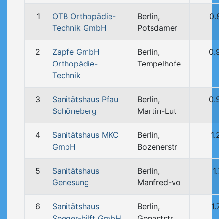
1
OTB Orthopädie-
Berlin,
0.
Technik GmbH
Potsdamer
2
Zapfe GmbH
Berlin,
0.
Orthopädie-
Tempelhofe
Technik
3
Sanitätshaus Pfau
Berlin,
0.
Schöneberg
Martin-Lut
4
Sanitätshaus MKC
Berlin,
1.
GmbH
Bozenerstr
5
Sanitätshaus
Berlin,
1
Genesung
Manfred-vo
6
Sanitätshaus
Berlin,
1
Seeger-hilft GmbH
Geneststr.