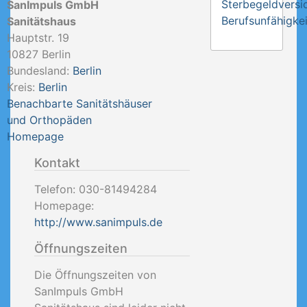
Sterbegeldversi
SanImpuls GmbH
Berufsunfähigkei
Sanitätshaus
Hauptstr. 19
10827
Berlin
Bundesland:
Berlin
Kreis:
Berlin
Benachbarte Sanitätshäuser
und Orthopäden
Homepage
Kontakt
Telefon:
030-81494284
Homepage:
http://www.sanimpuls.de
Öffnungszeiten
Die Öffnungszeiten von
SanImpuls GmbH