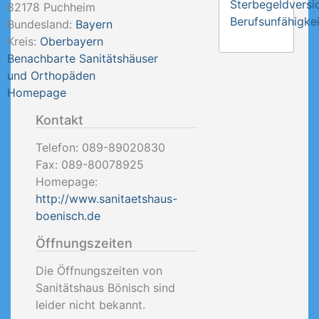
Sterbegeldversi
82178
Puchheim
Berufsunfähigkei
Bundesland:
Bayern
Kreis:
Oberbayern
Benachbarte Sanitätshäuser
und Orthopäden
Homepage
Kontakt
Telefon:
089-89020830
Fax:
089-80078925
Homepage:
http://www.sanitaetshaus-
boenisch.de
Öffnungszeiten
Die Öffnungszeiten von
Sanitätshaus Bönisch sind
leider nicht bekannt.