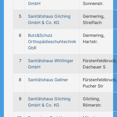
GmbH
Sonnenstr.
5
Sanitätshaus Gilching
Germering,
GmbH & Co. KG
Streiflach
6
Butz&Schulz
Germering,
Orthopädieschuhtechnik
Hartstr.
GbR
7
Sanitätshaus Wittlinger
Fürstenfeldbruck,
GmbH
Dachauer S
8
Sanitätshaus Gallner
Fürstenfeldbruck,
Pucher Str
9
Sanitätshaus Gilching
Gilching,
GmbH & Co. KG
Römerstr.