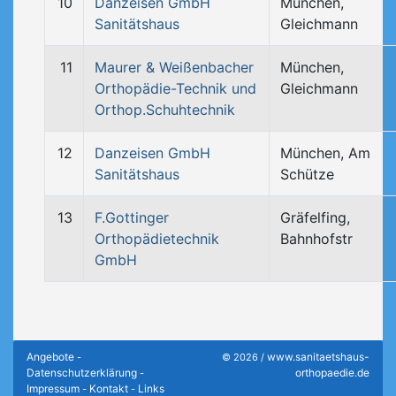
10
Danzeisen GmbH
München,
Sanitätshaus
Gleichmann
11
Maurer & Weißenbacher
München,
Orthopädie-Technik und
Gleichmann
Orthop.Schuhtechnik
12
Danzeisen GmbH
München, Am
Sanitätshaus
Schütze
13
F.Gottinger
Gräfelfing,
Orthopädietechnik
Bahnhofstr
GmbH
Angebote
www.sanitaetshaus-
-
© 2026 /
Datenschutzerklärung
orthopaedie.de
-
Impressum
Kontakt
Links
-
-