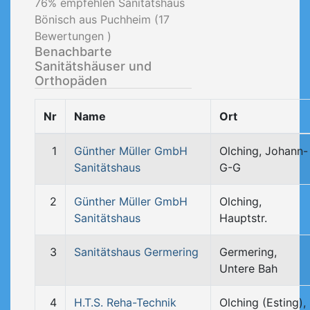
76
% empfehlen Sanitätshaus
Bönisch aus Puchheim (
17
Bewertungen )
Benachbarte
Sanitätshäuser und
Orthopäden
Nr
Name
Ort
1
Günther Müller GmbH
Olching, Johann-
Sanitätshaus
G-G
2
Günther Müller GmbH
Olching,
Sanitätshaus
Hauptstr.
3
Sanitätshaus Germering
Germering,
Untere Bah
4
H.T.S. Reha-Technik
Olching (Esting),