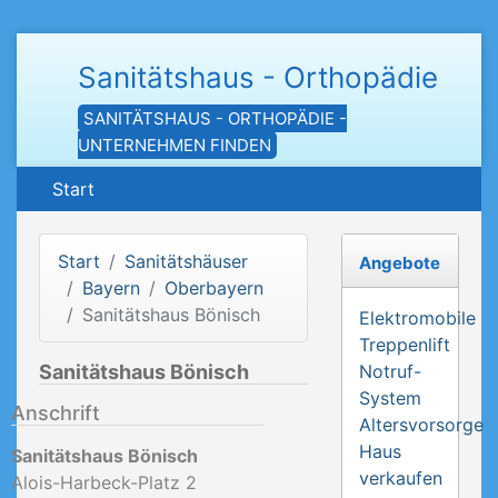
Sanitätshaus - Orthopädie
SANITÄTSHAUS - ORTHOPÄDIE -
UNTERNEHMEN FINDEN
Start
Start
Sanitätshäuser
Angebote
Bayern
Oberbayern
Sanitätshaus Bönisch
Elektromobile
Treppenlift
Sanitätshaus Bönisch
Notruf-
System
Anschrift
Altersvorsorge
Haus
Sanitätshaus Bönisch
verkaufen
Alois-Harbeck-Platz 2