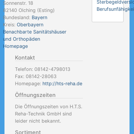
Sterbegeldversi
Sonnenstr. 18
Berufsunfähigkei
82140
Olching (Esting)
Bundesland:
Bayern
Kreis:
Oberbayern
Benachbarte Sanitätshäuser
und Orthopäden
Homepage
Kontakt
Telefon:
08142-4798013
Fax:
08142-28063
Homepage:
http://hts-reha.de
Öffnungszeiten
Die Öffnungszeiten von H.T.S.
Reha-Technik GmbH sind
leider nicht bekannt.
Sortiment