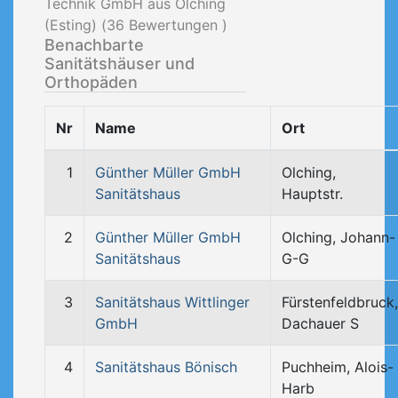
Technik GmbH aus Olching
(Esting) (
36
Bewertungen )
Benachbarte
Sanitätshäuser und
Orthopäden
Nr
Name
Ort
1
Günther Müller GmbH
Olching,
Sanitätshaus
Hauptstr.
2
Günther Müller GmbH
Olching, Johann-
Sanitätshaus
G-G
3
Sanitätshaus Wittlinger
Fürstenfeldbruck,
GmbH
Dachauer S
4
Sanitätshaus Bönisch
Puchheim, Alois-
Harb