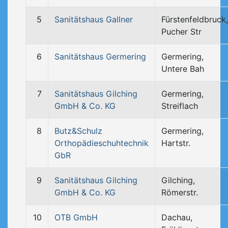
5
Sanitätshaus Gallner
Fürstenfeldbruck,
Pucher Str
6
Sanitätshaus Germering
Germering,
Untere Bah
7
Sanitätshaus Gilching
Germering,
GmbH & Co. KG
Streiflach
8
Butz&Schulz
Germering,
Orthopädieschuhtechnik
Hartstr.
GbR
9
Sanitätshaus Gilching
Gilching,
GmbH & Co. KG
Römerstr.
10
OTB GmbH
Dachau,