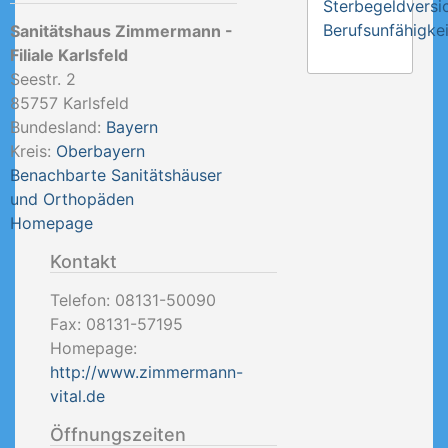
Sterbegeldversi
Berufsunfähigkei
Sanitätshaus Zimmermann -
Filiale Karlsfeld
Seestr. 2
85757
Karlsfeld
Bundesland:
Bayern
Kreis:
Oberbayern
Benachbarte Sanitätshäuser
und Orthopäden
Homepage
Kontakt
Telefon:
08131-50090
Fax:
08131-57195
Homepage:
http://www.zimmermann-
vital.de
Öffnungszeiten