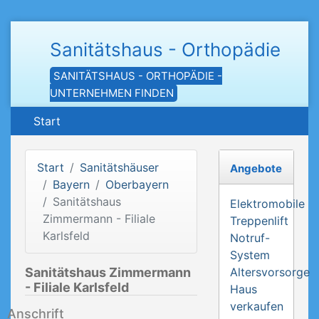
Sanitätshaus - Orthopädie
SANITÄTSHAUS - ORTHOPÄDIE -
UNTERNEHMEN FINDEN
Start
Start
Sanitätshäuser
Angebote
Bayern
Oberbayern
Sanitätshaus
Elektromobile
Zimmermann - Filiale
Treppenlift
Karlsfeld
Notruf-
System
Sanitätshaus Zimmermann
Altersvorsorge
- Filiale Karlsfeld
Haus
verkaufen
Anschrift