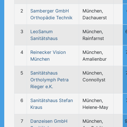
2
Samberger GmbH
München,
Orthopädie Technik
Dachauerst
3
LeoSanum
München,
Sanitätshaus
Rainfarnst
4
Reinecker Vision
München,
München
Amalienbur
5
Sanitätshaus
München,
Ortholymph Petra
Connollyst
Rieger e.K.
6
Sanitätshaus Stefan
München,
Kraus
Helene-May
7
Danzeisen GmbH
München,