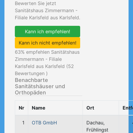
Bewerten Sie jetzt
Sanitätshaus Zimmermann -
Filiale Karlsfeld aus Karlsfeld.
Kann ich empfehlen!
Kann ich nicht empfehlen!
63
% empfehlen Sanitätshaus
Zimmermann - Filiale
Karlsfeld aus Karlsfeld (
52
Bewertungen )
Benachbarte
Sanitätshäuser und
Orthopäden
Nr
Name
Ort
Ent
1
OTB GmbH
Dachau,
Frühlingst