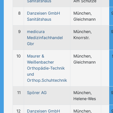
Sanitätshaus
Am Schütze
8
Danzeisen GmbH
München,
Sanitätshaus
Gleichmann
9
medicura
München,
Medizinfachhandel
Knorrstr.
Gbr
10
Maurer &
München,
Weißenbacher
Gleichmann
Orthopädie-Technik
und
Orthop.Schuhtechnik
11
Spörer AG
München,
Helene-Wes
12
Danzeisen GmbH
München,