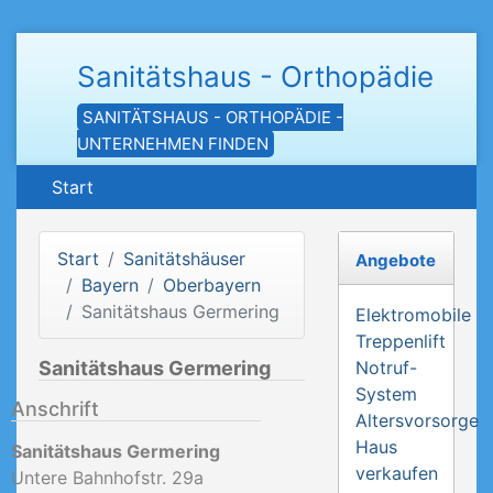
Sanitätshaus - Orthopädie
SANITÄTSHAUS - ORTHOPÄDIE -
UNTERNEHMEN FINDEN
Start
Start
Sanitätshäuser
Angebote
Bayern
Oberbayern
Sanitätshaus Germering
Elektromobile
Treppenlift
Sanitätshaus Germering
Notruf-
System
Anschrift
Altersvorsorge
Haus
Sanitätshaus Germering
verkaufen
Untere Bahnhofstr. 29a