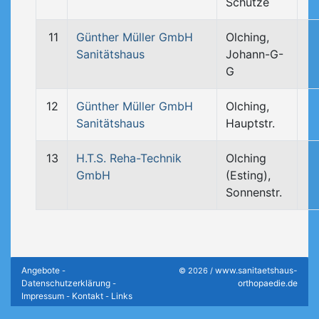
Schütze
11
Günther Müller GmbH
Olching,
Sanitätshaus
Johann-G-
G
12
Günther Müller GmbH
Olching,
Sanitätshaus
Hauptstr.
13
H.T.S. Reha-Technik
Olching
GmbH
(Esting),
Sonnenstr.
Angebote
www.sanitaetshaus-
-
© 2026 /
Datenschutzerklärung
orthopaedie.de
-
Impressum
Kontakt
Links
-
-