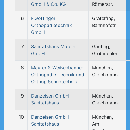
GmbH & Co. KG
Römerstr.
6
F.Gottinger
Gräfelfing,
Orthopädietechnik
Bahnhofstr
GmbH
7
Sanitätshaus Mobile
Gauting,
GmbH
Grubmühler
8
Maurer & Weißenbacher
München,
Orthopädie-Technik und
Gleichmann
Orthop.Schuhtechnik
9
Danzeisen GmbH
München,
Sanitätshaus
Gleichmann
10
Danzeisen GmbH
München,
Sanitätshaus
Am