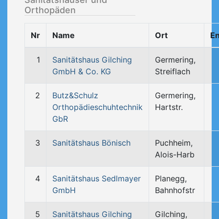
Orthopäden
Nr
Name
Ort
En
1
Sanitätshaus Gilching
Germering,
GmbH & Co. KG
Streiflach
2
Butz&Schulz
Germering,
Orthopädieschuhtechnik
Hartstr.
GbR
3
Sanitätshaus Bönisch
Puchheim,
Alois-Harb
4
Sanitätshaus Sedlmayer
Planegg,
GmbH
Bahnhofstr
5
Sanitätshaus Gilching
Gilching,