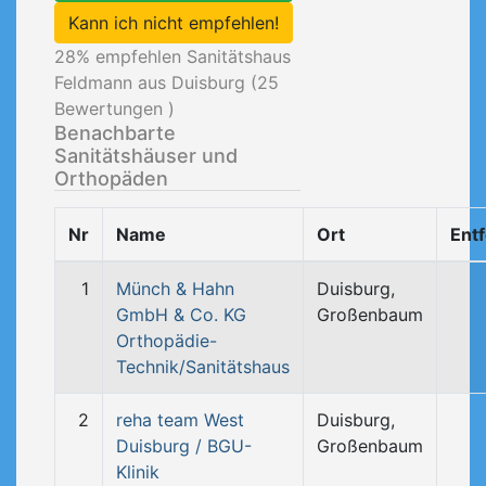
Kann ich nicht empfehlen!
28
% empfehlen Sanitätshaus
Feldmann aus Duisburg (
25
Bewertungen )
Benachbarte
Sanitätshäuser und
Orthopäden
Nr
Name
Ort
Ent
1
Münch & Hahn
Duisburg,
GmbH & Co. KG
Großenbaum
Orthopädie-
Technik/Sanitätshaus
2
reha team West
Duisburg,
Duisburg / BGU-
Großenbaum
Klinik