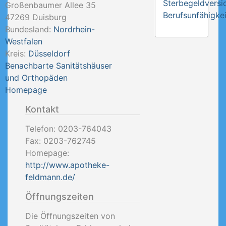
Sterbegeldversi
Großenbaumer Allee 35
Berufsunfähigkei
47269
Duisburg
Bundesland:
Nordrhein-
Westfalen
Kreis:
Düsseldorf
Benachbarte Sanitätshäuser
und Orthopäden
Homepage
Kontakt
Telefon:
0203-764043
Fax:
0203-762745
Homepage:
http://www.apotheke-
feldmann.de/
Öffnungszeiten
Die Öffnungszeiten von