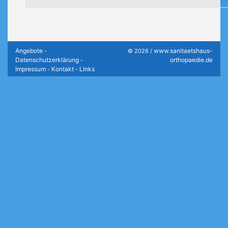
Angebote
www.sanitaetshaus-
-
© 2026 /
Datenschutzerklärung
orthopaedie.de
-
Impressum
Kontakt
Links
-
-