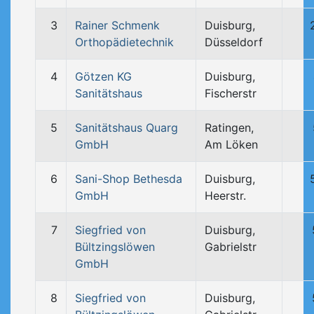
3
Rainer Schmenk
Duisburg,
Orthopädietechnik
Düsseldorf
4
Götzen KG
Duisburg,
Sanitätshaus
Fischerstr
5
Sanitätshaus Quarg
Ratingen,
GmbH
Am Löken
6
Sani-Shop Bethesda
Duisburg,
GmbH
Heerstr.
7
Siegfried von
Duisburg,
Bültzingslöwen
Gabrielstr
GmbH
8
Siegfried von
Duisburg,