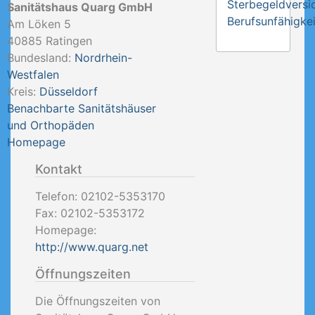
Sterbegeldversi
Sanitätshaus Quarg GmbH
Berufsunfähigkei
Am Löken 5
40885
Ratingen
Bundesland:
Nordrhein-
Westfalen
Kreis:
Düsseldorf
Benachbarte Sanitätshäuser
und Orthopäden
Homepage
Kontakt
Telefon:
02102-5353170
Fax:
02102-5353172
Homepage:
http://www.quarg.net
Öffnungszeiten
Die Öffnungszeiten von