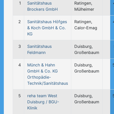
1
Sanitätshaus
Ratingen,
Brockers GmbH
Mülheimer
2
Sanitätshaus Höfges
Ratingen,
& Koch GmbH & Co.
Calor-Emag
KG
3
Sanitätshaus
Duisburg,
Feldmann
Großenbaum
4
Münch & Hahn
Duisburg,
GmbH & Co. KG
Großenbaum
Orthopädie-
Technik/Sanitätshaus
5
reha team West
Duisburg,
Duisburg / BGU-
Großenbaum
Klinik