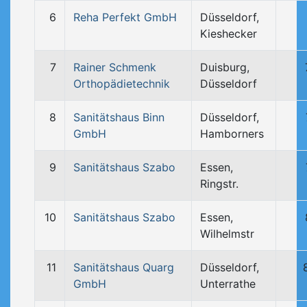
6
Reha Perfekt GmbH
Düsseldorf,
Kieshecker
7
Rainer Schmenk
Duisburg,
Orthopädietechnik
Düsseldorf
8
Sanitätshaus Binn
Düsseldorf,
GmbH
Hamborners
9
Sanitätshaus Szabo
Essen,
Ringstr.
10
Sanitätshaus Szabo
Essen,
Wilhelmstr
11
Sanitätshaus Quarg
Düsseldorf,
GmbH
Unterrathe