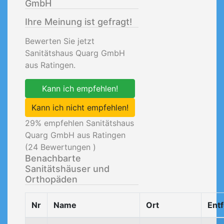
GmbH
Ihre Meinung ist gefragt!
Bewerten Sie jetzt
Sanitätshaus Quarg GmbH
aus Ratingen.
Kann ich empfehlen!
Kann ich nicht empfehlen!
29
% empfehlen Sanitätshaus
Quarg GmbH aus Ratingen
(
24
Bewertungen )
Benachbarte
Sanitätshäuser und
Orthopäden
Nr
Name
Ort
Ent