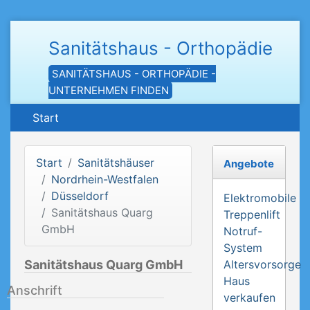
Sanitätshaus - Orthopädie
SANITÄTSHAUS - ORTHOPÄDIE -
UNTERNEHMEN FINDEN
Start
Start
Sanitätshäuser
Angebote
Nordrhein-Westfalen
Düsseldorf
Elektromobile
Sanitätshaus Quarg
Treppenlift
GmbH
Notruf-
System
Sanitätshaus Quarg GmbH
Altersvorsorge
Haus
Anschrift
verkaufen