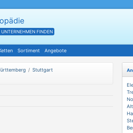
hopädie
- UNTERNEHMEN FINDEN
Ketten
Sortiment
Angebote
ürttemberg
Stuttgart
An
El
Tr
No
Al
Ha
St
Be