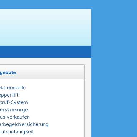
gebote
ektromobile
eppenlift
truf-System
tersvorsorge
us verkaufen
erbegeldversicherung
rufsunfähigkeit