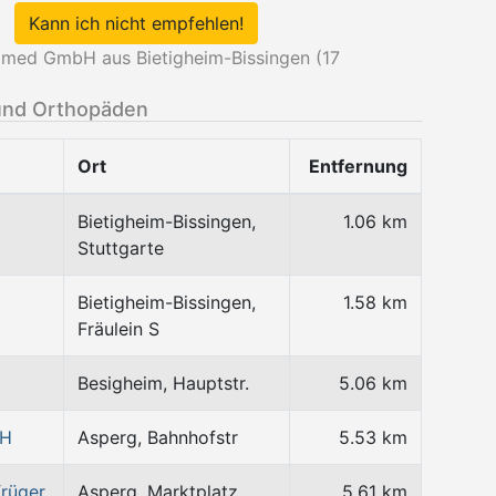
Kann ich nicht empfehlen!
med GmbH aus Bietigheim-Bissingen (
17
und Orthopäden
Ort
Entfernung
Bietigheim-Bissingen,
1.06 km
Stuttgarte
Bietigheim-Bissingen,
1.58 km
Fräulein S
Besigheim, Hauptstr.
5.06 km
bH
Asperg, Bahnhofstr
5.53 km
rüger
Asperg, Marktplatz
5.61 km