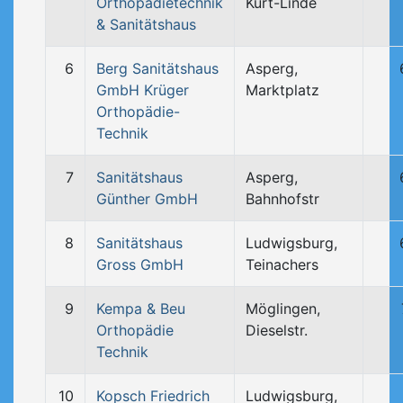
Orthopädietechnik
Kurt-Linde
& Sanitätshaus
6
Berg Sanitätshaus
Asperg,
GmbH Krüger
Marktplatz
Orthopädie-
Technik
7
Sanitätshaus
Asperg,
Günther GmbH
Bahnhofstr
8
Sanitätshaus
Ludwigsburg,
Gross GmbH
Teinachers
9
Kempa & Beu
Möglingen,
Orthopädie
Dieselstr.
Technik
10
Kopsch Friedrich
Ludwigsburg,