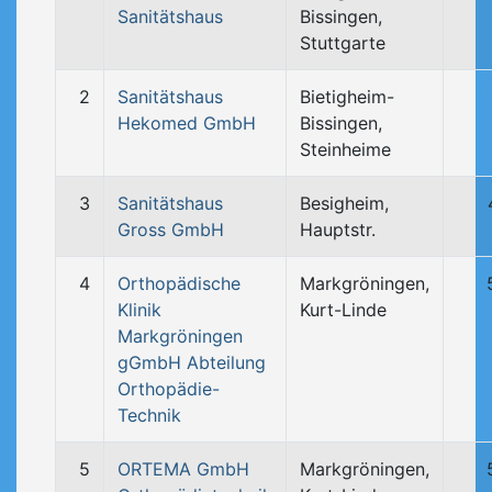
Sanitätshaus
Bissingen,
Stuttgarte
2
Sanitätshaus
Bietigheim-
Hekomed GmbH
Bissingen,
Steinheime
3
Sanitätshaus
Besigheim,
Gross GmbH
Hauptstr.
4
Orthopädische
Markgröningen,
Klinik
Kurt-Linde
Markgröningen
gGmbH Abteilung
Orthopädie-
Technik
5
ORTEMA GmbH
Markgröningen,