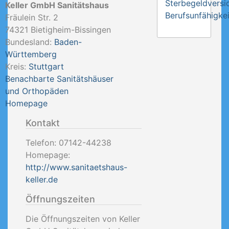
Sterbegeldversi
Keller GmbH Sanitätshaus
Berufsunfähigkei
Fräulein Str. 2
74321
Bietigheim-Bissingen
Bundesland:
Baden-
Württemberg
Kreis:
Stuttgart
Benachbarte Sanitätshäuser
und Orthopäden
Homepage
Kontakt
Telefon:
07142-44238
Homepage:
http://www.sanitaetshaus-
keller.de
Öffnungszeiten
Die Öffnungszeiten von Keller