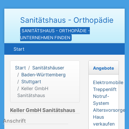
Sanitätshaus - Orthopädie
SANITÄTSHAUS - ORTHOPÄDIE -
UNTERNEHMEN FINDEN
Start
Start
Sanitätshäuser
Angebote
Baden-Württemberg
Stuttgart
Elektromobile
Keller GmbH
Treppenlift
Sanitätshaus
Notruf-
System
Keller GmbH Sanitätshaus
Altersvorsorge
Haus
Anschrift
verkaufen