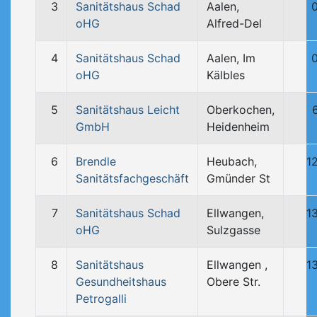
3
Sanitätshaus Schad
Aalen,
oHG
Alfred-Del
4
Sanitätshaus Schad
Aalen, Im
oHG
Kälbles
5
Sanitätshaus Leicht
Oberkochen,
GmbH
Heidenheim
6
Brendle
Heubach,
1
Sanitätsfachgeschäft
Gmünder St
7
Sanitätshaus Schad
Ellwangen,
1
oHG
Sulzgasse
8
Sanitätshaus
Ellwangen ,
1
Gesundheitshaus
Obere Str.
Petrogalli