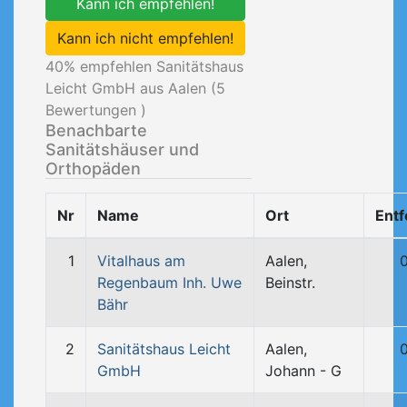
Kann ich empfehlen!
Kann ich nicht empfehlen!
40
% empfehlen Sanitätshaus
Leicht GmbH aus Aalen (
5
Bewertungen )
Benachbarte
Sanitätshäuser und
Orthopäden
Nr
Name
Ort
Ent
1
Vitalhaus am
Aalen,
Regenbaum Inh. Uwe
Beinstr.
Bähr
2
Sanitätshaus Leicht
Aalen,
GmbH
Johann - G