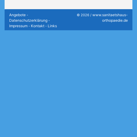
Angebote
www.sanitaetshaus-
-
© 2026 /
Datenschutzerklärung
orthopaedie.de
-
Impressum
Kontakt
Links
-
-