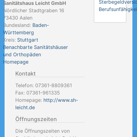
Sterbegeldversi
Sanitätshaus Leicht GmbH
Berufsunfähigkei
Nördlicher Stadtgraben 16
73430
Aalen
Bundesland:
Baden-
Württemberg
Kreis:
Stuttgart
Benachbarte Sanitätshäuser
und Orthopäden
Homepage
Kontakt
Telefon:
07361-8809361
Fax:
07361-961335
Homepage:
http://www.sh-
leicht.de
Öffnungszeiten
Die Öffnungszeiten von