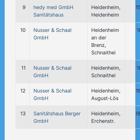
9
hedy med GmbH
Heidenheim,
1
Sanitätshaus
Heidenheim
10
Nusser & Schaal
Heidenheim
1
GmbH
an der
Brenz,
Schnaithei
11
Nusser & Schaal
Heidenheim,
1
GmbH
Schnaithei
12
Nusser & Schaal
Heidenheim,
1
GmbH
August-Lös
13
Sanitätshaus Berger
Heidenheim,
1
GmbH
Erchenstr.