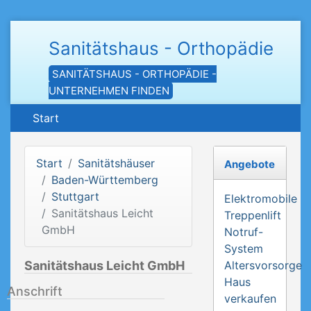
Sanitätshaus - Orthopädie
SANITÄTSHAUS - ORTHOPÄDIE -
UNTERNEHMEN FINDEN
Start
Start
Sanitätshäuser
Angebote
Baden-Württemberg
Stuttgart
Elektromobile
Sanitätshaus Leicht
Treppenlift
GmbH
Notruf-
System
Sanitätshaus Leicht GmbH
Altersvorsorge
Haus
Anschrift
verkaufen