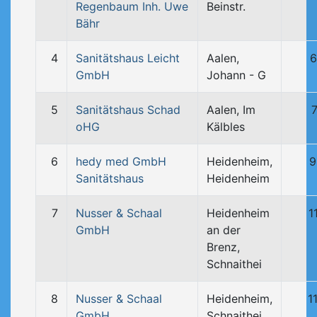
Regenbaum Inh. Uwe
Beinstr.
Bähr
4
Sanitätshaus Leicht
Aalen,
6
GmbH
Johann - G
5
Sanitätshaus Schad
Aalen, Im
oHG
Kälbles
6
hedy med GmbH
Heidenheim,
9
Sanitätshaus
Heidenheim
7
Nusser & Schaal
Heidenheim
1
GmbH
an der
Brenz,
Schnaithei
8
Nusser & Schaal
Heidenheim,
1
GmbH
Schnaithei