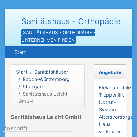
Sanitätshaus - Orthopädie
SANITÄTSHAUS - ORTHOPÄDIE -
UNTERNEHMEN FINDEN
Start
Start
Sanitätshäuser
Angebote
Baden-Württemberg
Stuttgart
Elektromobile
Sanitätshaus Leicht
Treppenlift
GmbH
Notruf-
System
Sanitätshaus Leicht GmbH
Altersvorsorge
Haus
Anschrift
verkaufen