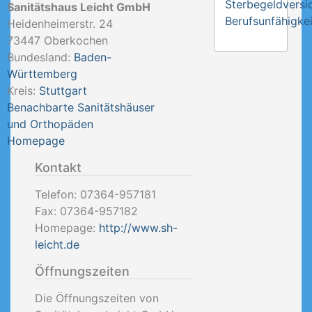
Sterbegeldversi
Sanitätshaus Leicht GmbH
Berufsunfähigkei
Heidenheimerstr. 24
73447
Oberkochen
Bundesland:
Baden-
Württemberg
Kreis:
Stuttgart
Benachbarte Sanitätshäuser
und Orthopäden
Homepage
Kontakt
Telefon:
07364-957181
Fax:
07364-957182
Homepage:
http://www.sh-
leicht.de
Öffnungszeiten
Die Öffnungszeiten von