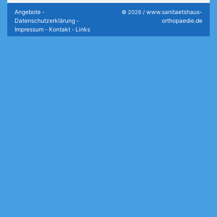
Angebote
www.sanitaetshaus-
-
© 2026 /
Datenschutzerklärung
orthopaedie.de
-
Impressum
Kontakt
Links
-
-