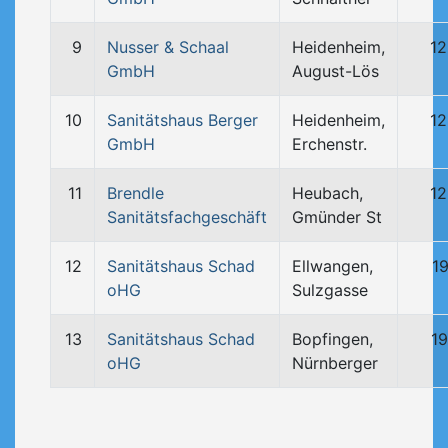
9
Nusser & Schaal
Heidenheim,
12
GmbH
August-Lös
10
Sanitätshaus Berger
Heidenheim,
12
GmbH
Erchenstr.
11
Brendle
Heubach,
12
Sanitätsfachgeschäft
Gmünder St
12
Sanitätshaus Schad
Ellwangen,
1
oHG
Sulzgasse
13
Sanitätshaus Schad
Bopfingen,
19
oHG
Nürnberger