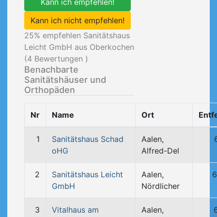
Kann ich empfehlen!
Kann ich nicht empfehlen!
25
% empfehlen Sanitätshaus
Leicht GmbH aus Oberkochen
(
4
Bewertungen )
Benachbarte
Sanitätshäuser und
Orthopäden
Nr
Name
Ort
Entf
1
Sanitätshaus Schad
Aalen,
oHG
Alfred-Del
2
Sanitätshaus Leicht
Aalen,
6
GmbH
Nördlicher
3
Vitalhaus am
Aalen,