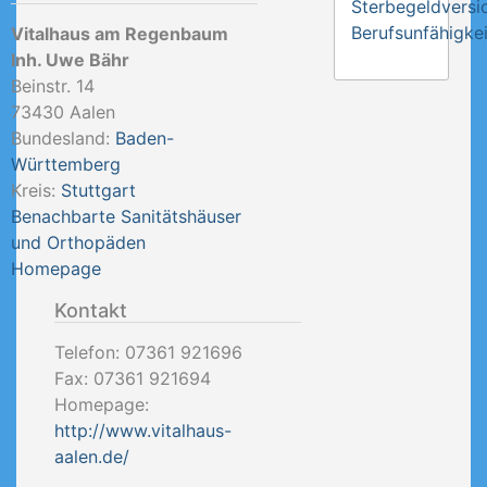
Sterbegeldversi
Berufsunfähigkei
Vitalhaus am Regenbaum
Inh. Uwe Bähr
Beinstr. 14
73430
Aalen
Bundesland:
Baden-
Württemberg
Kreis:
Stuttgart
Benachbarte Sanitätshäuser
und Orthopäden
Homepage
Kontakt
Telefon:
07361 921696
Fax:
07361 921694
Homepage:
http://www.vitalhaus-
aalen.de/