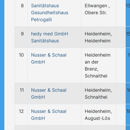
8
Sanitätshaus
Ellwangen ,
1
Gesundheitshaus
Obere Str.
Petrogalli
9
hedy med GmbH
Heidenheim,
1
Sanitätshaus
Heidenheim
10
Nusser & Schaal
Heidenheim
1
GmbH
an der
Brenz,
Schnaithei
11
Nusser & Schaal
Heidenheim,
1
GmbH
Schnaithei
12
Nusser & Schaal
Heidenheim,
1
GmbH
August-Lös