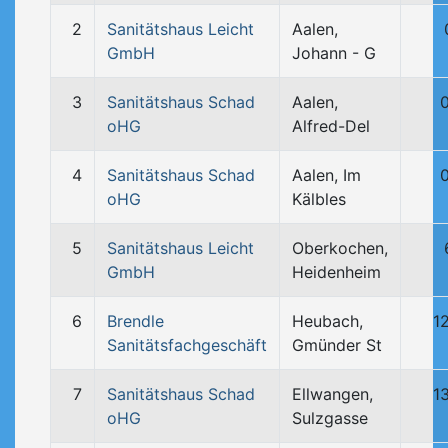
2
Sanitätshaus Leicht
Aalen,
GmbH
Johann - G
3
Sanitätshaus Schad
Aalen,
oHG
Alfred-Del
4
Sanitätshaus Schad
Aalen, Im
oHG
Kälbles
5
Sanitätshaus Leicht
Oberkochen,
GmbH
Heidenheim
6
Brendle
Heubach,
1
Sanitätsfachgeschäft
Gmünder St
7
Sanitätshaus Schad
Ellwangen,
1
oHG
Sulzgasse