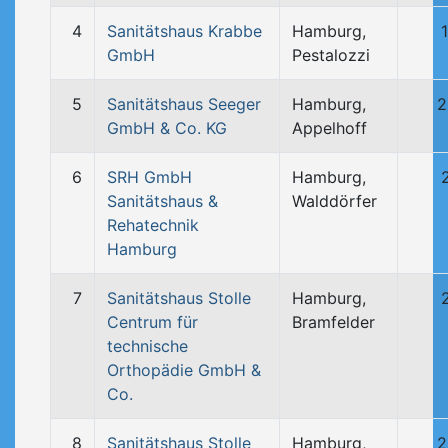
4
Sanitätshaus Krabbe
Hamburg,
GmbH
Pestalozzi
5
Sanitätshaus Seeger
Hamburg,
2
GmbH & Co. KG
Appelhoff
6
SRH GmbH
Hamburg,
Sanitätshaus &
Walddörfer
Rehatechnik
Hamburg
7
Sanitätshaus Stolle
Hamburg,
Centrum für
Bramfelder
technische
Orthopädie GmbH &
Co.
8
Sanitätshaus Stolle
Hamburg,
2