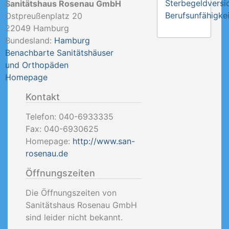
Sterbegeldversi
Sanitätshaus Rosenau GmbH
Berufsunfähigkei
Ostpreußenplatz 20
22049
Hamburg
Bundesland:
Hamburg
Benachbarte Sanitätshäuser
und Orthopäden
Homepage
Kontakt
Telefon:
040-6933335
Fax:
040-6930625
Homepage:
http://www.san-
rosenau.de
Öffnungszeiten
Die Öffnungszeiten von
Sanitätshaus Rosenau GmbH
sind leider nicht bekannt.