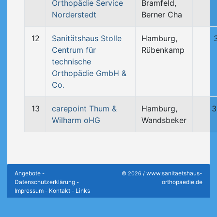
Orthopädie Service
Bramfeld,
Norderstedt
Berner Cha
12
Sanitätshaus Stolle
Hamburg,
Centrum für
Rübenkamp
technische
Orthopädie GmbH &
Co.
13
carepoint Thum &
Hamburg,
3
Wilharm oHG
Wandsbeker
Angebote
www.sanitaetshaus-
-
© 2026 /
Datenschutzerklärung
orthopaedie.de
-
Impressum
Kontakt
Links
-
-