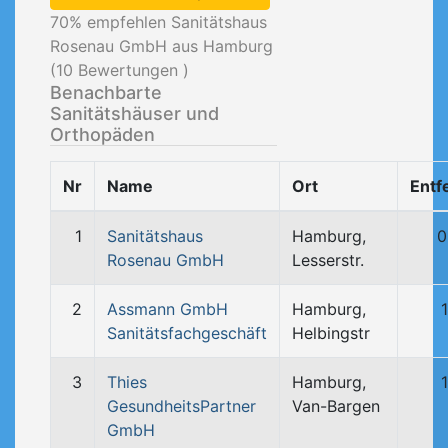
70
% empfehlen Sanitätshaus
Rosenau GmbH aus Hamburg
(
10
Bewertungen )
Benachbarte
Sanitätshäuser und
Orthopäden
Nr
Name
Ort
Entf
1
Sanitätshaus
Hamburg,
0
Rosenau GmbH
Lesserstr.
2
Assmann GmbH
Hamburg,
Sanitätsfachgeschäft
Helbingstr
3
Thies
Hamburg,
GesundheitsPartner
Van-Bargen
GmbH